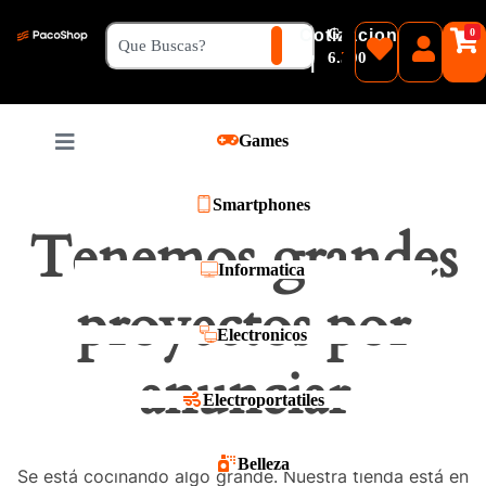
₲
Cotizacion
0
Guaranies
6.500
|
Pesos
Games
Reales
Smartphones
Tenemos grandes
Informatica
proyectos por
Electronicos
anunciar
Electroportatiles
Belleza
Se está cocinando algo grande. Nuestra tienda está en