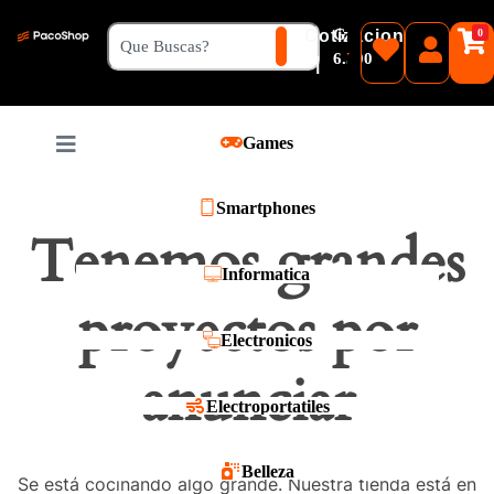
₲
Cotizacion
0
Guaranies
6.500
|
Pesos
Games
Reales
Smartphones
Tenemos grandes
Informatica
proyectos por
Electronicos
anunciar
Electroportatiles
Belleza
Se está cocinando algo grande. Nuestra tienda está en