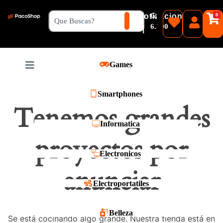
₲
Cotizacion
0
Guaranies
6.500
|
Pesos
Games
Reales
Smartphones
Tenemos grandes
Informatica
proyectos por
Electronicos
anunciar
Electroportatiles
Belleza
Se está cocinando algo grande. Nuestra tienda está en