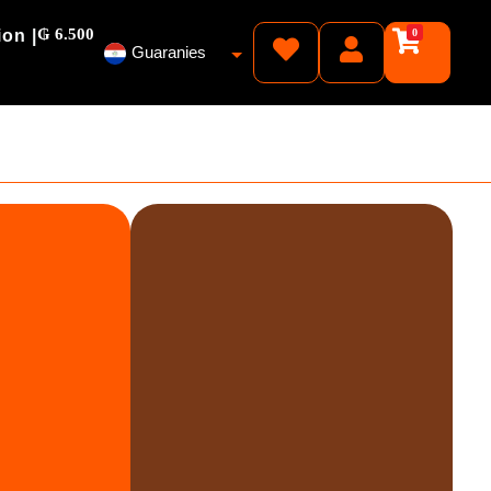
₲ 6.500
ion |
0
Guaranies
Pesos
Reales