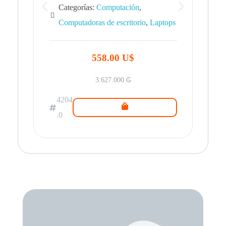
Categorías:
Computación
,
Computadoras de escritorio
,
Laptops
42
.0
558.00 U$
3.627.000
₲
4204
.0