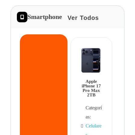
Smartphone
Ver Todos
App
iPhon
Pro 
Apple
Cat
iPhone 17
Pro Max
as:
2TB
Cel
Categorí
s
,
as:
Cel
Celulare
s,
s
,