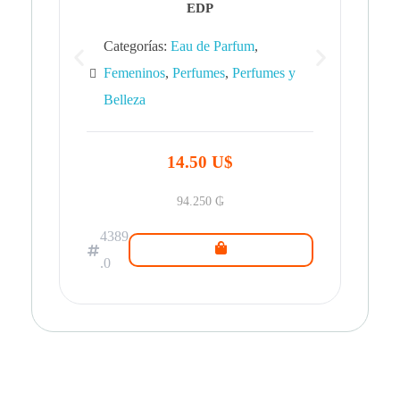
EDP
Categorías:
Eau de Parfum
,
Femeninos
,
Perfumes
,
Perfumes y
Belleza
43
.0
14.50 U$
94.250
₲
4389
.0