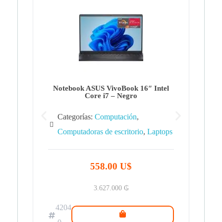
Note
Ca
Co
Notebook ASUS VivoBook 16″ Intel
Core i7 – Negro
Categorías:
Computación
,
Computadoras de escritorio
,
Laptops
42
.0
558.00 U$
3.627.000
₲
4204