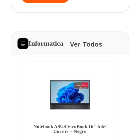
Informatica
Ver Todos
Note
Ca
Co
Notebook ASUS VivoBook 16″ Intel
Core i7 – Negro