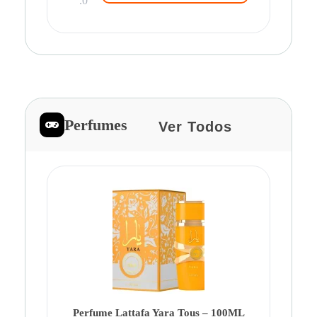
.0
Perfumes
Ver Todos
Pe
Ca
Fe
Be
Perfume Lattafa Yara Tous – 100ML