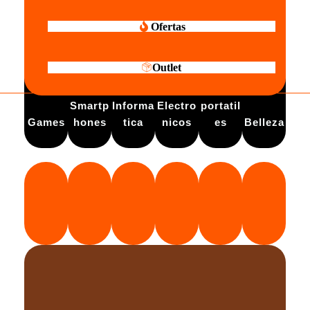
Ofertas
Outlet
Electro
Smartp
Informa
Electro
portatil
Games
hones
tica
nicos
es
Belleza