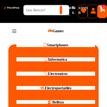
₲
Cotizacion
0
Guaranies
6.500
|
Pesos
Games
Reales
Smartphones
Informatica
Electronicos
Electroportatiles
Belleza