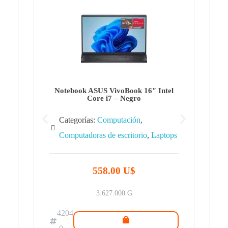
Note
Ca
Co
Notebook ASUS VivoBook 16″ Intel
Core i7 – Negro
Categorías:
Computación
,
Computadoras de escritorio
,
Laptops
42
.0
558.00 U$
3.627.000
₲
4204