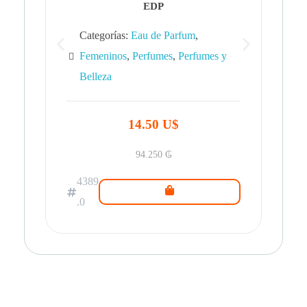
EDP
Categorías:
Eau de Parfum
,
Femeninos
,
Perfumes
,
Perfumes y
Belleza
43
.0
14.50 U$
94.250
₲
4389
.0