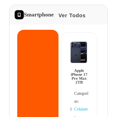
Smartphone
Ver Todos
App
iPhon
Pro 
Apple
Cat
iPhone 17
Pro Max
as:
2TB
Cel
Categorí
s
,
as:
Cel
Celulare
s,
s
,