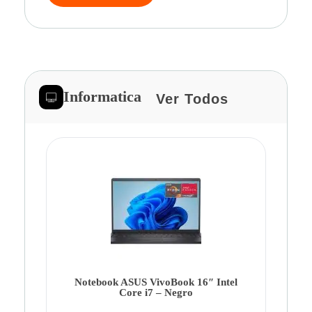
Informatica
Ver Todos
Note
Ca
Co
Notebook ASUS VivoBook 16″ Intel
Core i7 – Negro