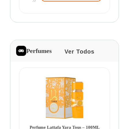
.0
Perfumes
Ver Todos
Pe
Ca
Fe
Be
Perfume Lattafa Yara Tous – 100ML