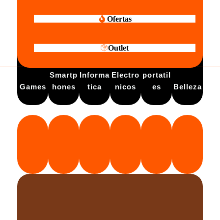
Ofertas
Outlet
Electro
Smartp
Informa
Electro
portatil
Games
hones
tica
nicos
es
Belleza