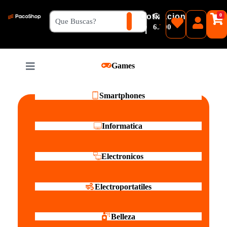
₲
Cotizacion
0
Guaranies
6.500
|
Pesos
Games
Reales
Smartphones
Informatica
Electronicos
Electroportatiles
Belleza