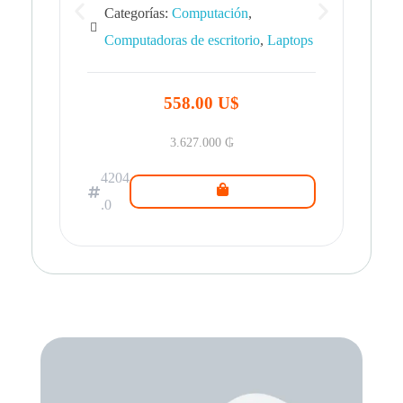
Categorías:
Computación
,
Computadoras de escritorio
,
Laptops
42
.0
558.00 U$
3.627.000
₲
4204
.0