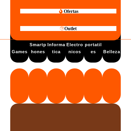
Ofertas
Outlet
Electro
Smartp
Informa
Electro
portatil
Games
hones
tica
nicos
es
Belleza