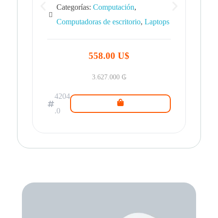
Categorías:
Computación
,
Computadoras de escritorio
,
Laptops
42
.0
558.00 U$
3.627.000
₲
4204
.0