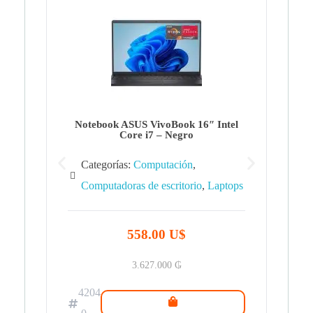
Note
Ca
Co
Notebook ASUS VivoBook 16″ Intel
Core i7 – Negro
Categorías:
Computación
,
Computadoras de escritorio
,
Laptops
42
.0
558.00 U$
3.627.000
₲
4204