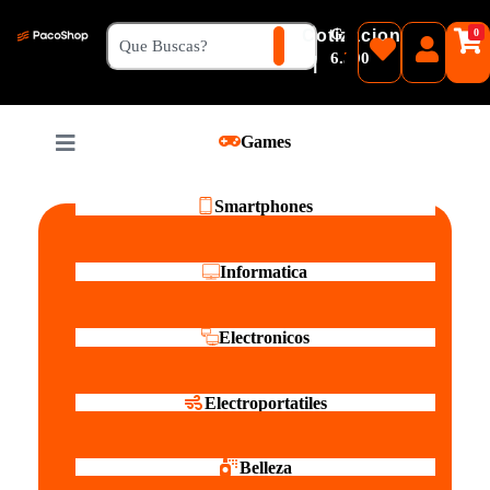
₲
Cotizacion
0
Guaranies
6.500
|
Pesos
Games
Reales
Smartphones
Informatica
Electronicos
Electroportatiles
Belleza