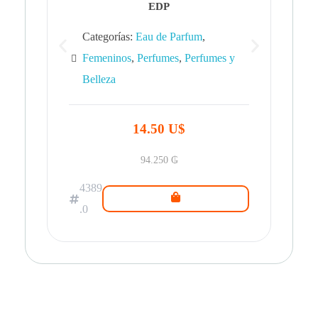
EDP
Categorías:
Eau de Parfum
,
Femeninos
,
Perfumes
,
Perfumes y
Belleza
43
.0
14.50 U$
94.250
₲
4389
.0