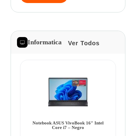
Informatica
Ver Todos
Note
Ca
Co
Notebook ASUS VivoBook 16″ Intel
Core i7 – Negro