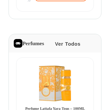
.0
Perfumes
Ver Todos
Pe
Ca
Fe
Be
Perfume Lattafa Yara Tous – 100ML