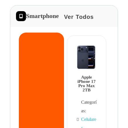
Smartphone
Ver Todos
App
iPhon
Pro 
Apple
Cat
iPhone 17
Pro Max
as:
2TB
Cel
Categorí
s
,
as:
Cel
Celulare
s,
s
,