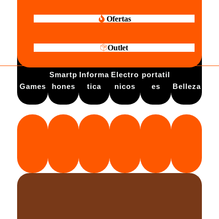
Ofertas
Outlet
Electro
Smartp
Informa
Electro
portatil
Games
hones
tica
nicos
es
Belleza