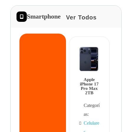
Smartphone
Ver Todos
App
iPhon
Pro 
Apple
Cat
iPhone 17
Pro Max
as:
2TB
Cel
Categorí
s
,
as:
Cel
Celulare
s,
s
,