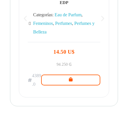
EDP
Categorías:
Eau de Parfum
,
Femeninos
,
Perfumes
,
Perfumes y
Belleza
43
.0
14.50 U$
94.250
₲
4389
.0