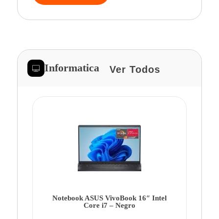
Informatica
Ver Todos
Note
Ca
Co
Notebook ASUS VivoBook 16″ Intel
Core i7 – Negro