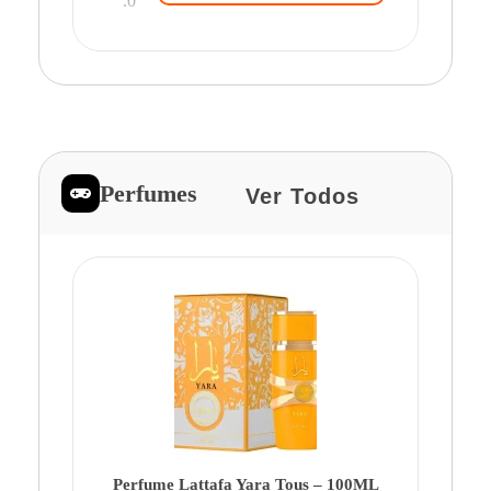
.0
Perfumes
Ver Todos
Pe
Ca
Fe
Be
Perfume Lattafa Yara Tous – 100ML