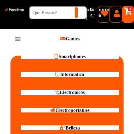
₲
Cotizacion
0
Guaranies
6.500
|
Pesos
Games
Reales
Smartphones
Informatica
Electronicos
Electroportatiles
Belleza