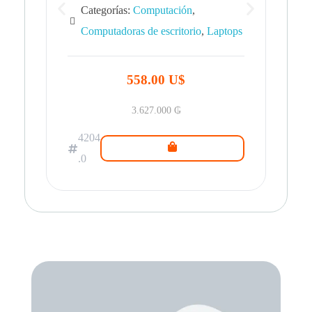
Categorías:
Computación
,
Computadoras de escritorio
,
Laptops
42
.0
558.00 U$
3.627.000
₲
4204
.0