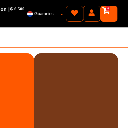
₲ 6.500
ion |
0
Guaranies
Pesos
Reales