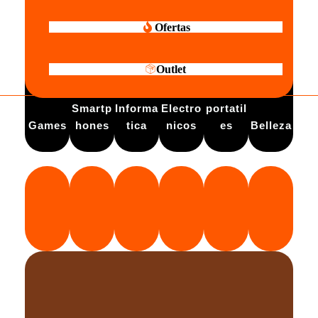
Ofertas
Outlet
Electro
Smartp
Informa
Electro
portatil
Games
hones
tica
nicos
es
Belleza