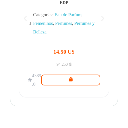
EDP
Categorías:
Eau de Parfum
,
Femeninos
,
Perfumes
,
Perfumes y
Belleza
43
.0
14.50 U$
94.250
₲
4389
.0