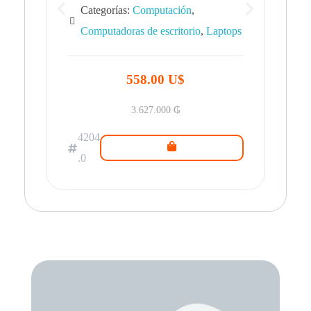
Categorías:
Computación
,
Computadoras de escritorio
,
Laptops
42
.0
558.00 U$
3.627.000
₲
4204
.0