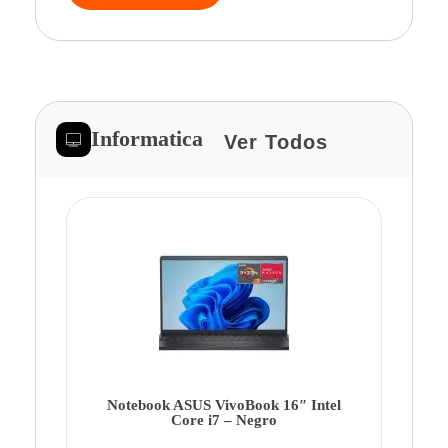
Informatica
Ver Todos
Note
Ca
Co
Notebook ASUS VivoBook 16″ Intel
Core i7 – Negro