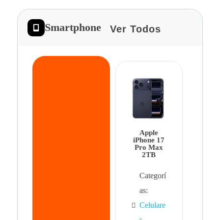
Smartphone
Ver Todos
App
iPhon
Pro 
Apple
Cat
iPhone 17
Pro Max
as:
2TB
Cel
Categorí
s
,
as:
Cel
Celulare
s,
s
,