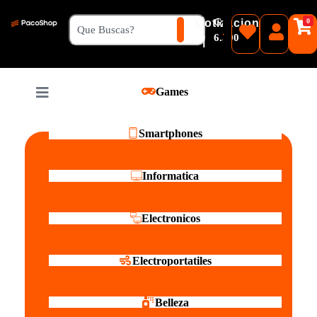
₲
Cotizacion
0
Guaranies
6.500
|
Pesos
Games
Reales
Smartphones
Informatica
Electronicos
Electroportatiles
Belleza