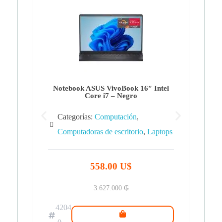
Note
Ca
Co
Notebook ASUS VivoBook 16″ Intel
Core i7 – Negro
Categorías:
Computación
,
Computadoras de escritorio
,
Laptops
42
.0
558.00 U$
3.627.000
₲
4204