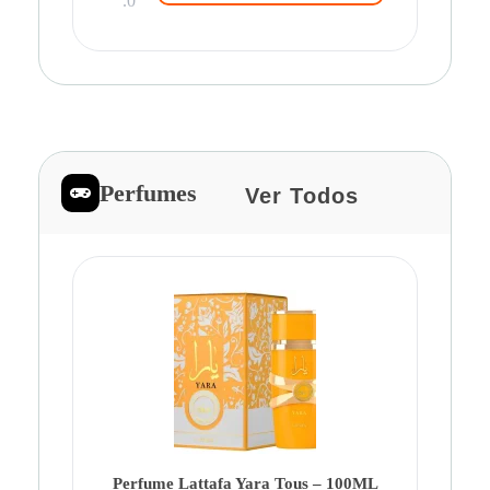
.0
Perfumes
Ver Todos
Pe
Ca
Fe
Be
Perfume Lattafa Yara Tous – 100ML