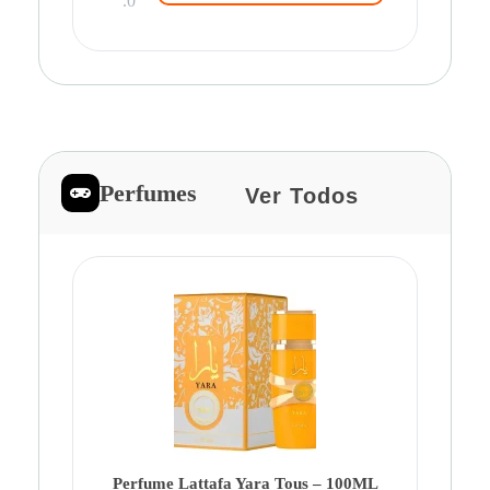
.0
Perfumes
Ver Todos
Pe
Ca
Fe
Be
Perfume Lattafa Yara Tous – 100ML