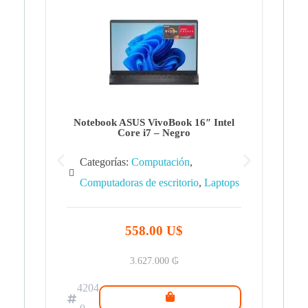
Note
Ca
Co
Notebook ASUS VivoBook 16″ Intel
Core i7 – Negro
Categorías:
Computación
,
Computadoras de escritorio
,
Laptops
42
.0
558.00 U$
3.627.000
₲
4204