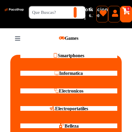
₲
Cotizacion
0
Guaranies
6.500
|
Pesos
Games
Reales
Smartphones
Informatica
Electronicos
Electroportatiles
Belleza