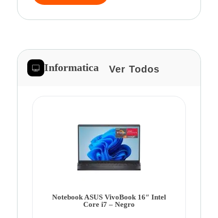
Informatica
Ver Todos
Note
Ca
Co
Notebook ASUS VivoBook 16″ Intel
Core i7 – Negro