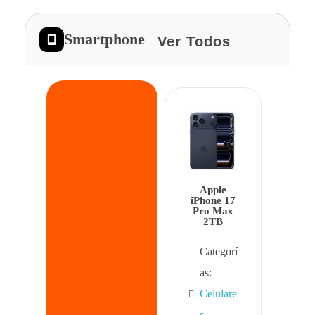
Smartphone
Ver Todos
App
iPhon
Pro 
Apple
Cat
iPhone 17
Pro Max
as:
2TB
Cel
Categorí
s
,
as:
Cel
Celulare
s,
s
,