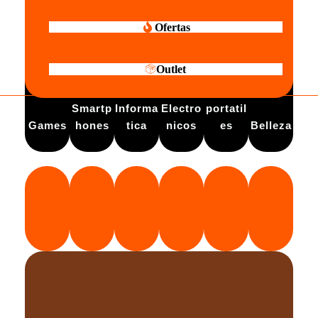
Ofertas
Outlet
Electro
Smartp
Informa
Electro
portatil
Games
hones
tica
nicos
es
Belleza