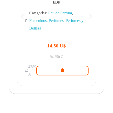
EDP
Categorías:
Eau de Parfum
,
Femeninos
,
Perfumes
,
Perfumes y
Belleza
43
.0
14.50 U$
94.250
₲
4389
.0