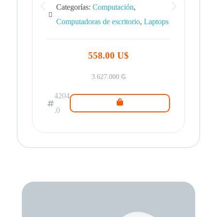
Categorías:
Computación
,
Computadoras de escritorio
,
Laptops
42
.0
558.00 U$
3.627.000
₲
4204
.0