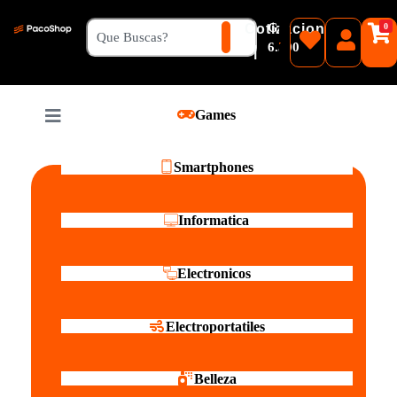
₲
Cotizacion
0
Guaranies
6.500
|
Pesos
Games
Reales
Smartphones
Informatica
Electronicos
Electroportatiles
Belleza