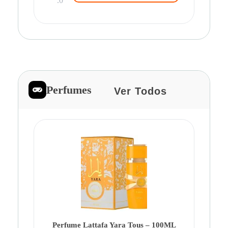
.0
Perfumes
Ver Todos
Pe
Ca
Fe
Be
Perfume Lattafa Yara Tous – 100ML