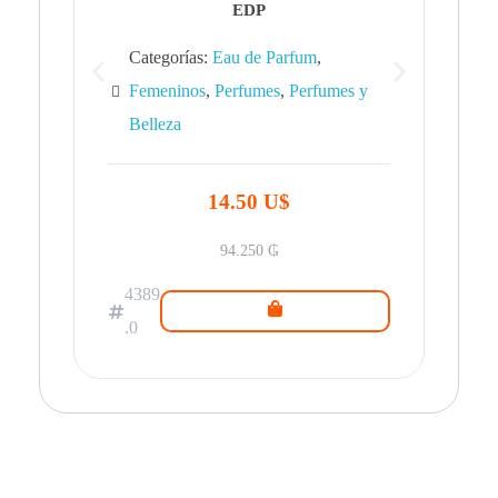
EDP
Categorías:
Eau de Parfum
,
Femeninos
,
Perfumes
,
Perfumes y
Belleza
43
.0
14.50 U$
94.250
₲
4389
.0