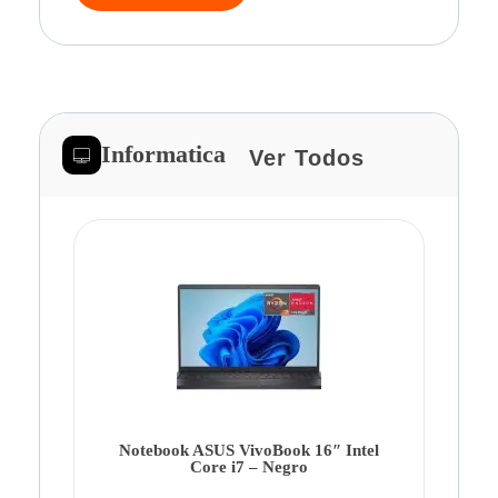
Informatica
Ver Todos
Note
Ca
Co
Notebook ASUS VivoBook 16″ Intel
Core i7 – Negro