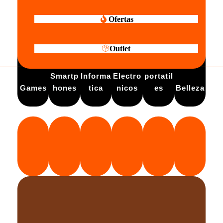
Ofertas
Outlet
Electro
Smartp
Informa
Electro
portatil
Games
hones
tica
nicos
es
Belleza