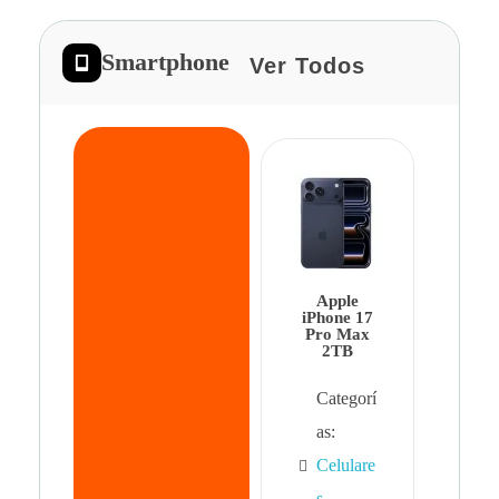
Smartphone
Ver Todos
App
iPhon
Pro 
Apple
Cat
iPhone 17
Pro Max
as:
2TB
Cel
Categorí
s
,
as:
Cel
Celulare
s,
s
,