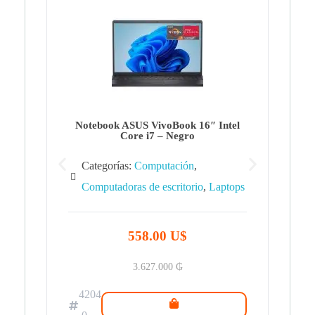
Note
Ca
Co
Notebook ASUS VivoBook 16″ Intel
Core i7 – Negro
Categorías:
Computación
,
Computadoras de escritorio
,
Laptops
42
.0
558.00 U$
3.627.000
₲
4204