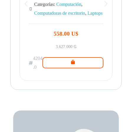
Categorías:
Computación
,
Computadoras de escritorio
,
Laptops
42
.0
558.00 U$
3.627.000
₲
4204
.0