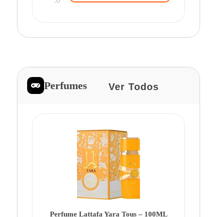
.0
Perfumes
Ver Todos
Pe
Ca
Fe
Be
Perfume Lattafa Yara Tous – 100ML