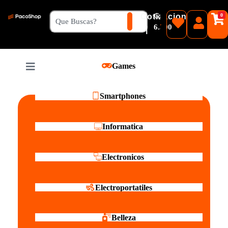
₲
Cotizacion
0
Guaranies
6.500
|
Pesos
Games
Reales
Smartphones
Informatica
Electronicos
Electroportatiles
Belleza