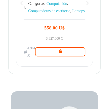
Categorías:
Computación
,
Computadoras de escritorio
,
Laptops
42
.0
558.00 U$
3.627.000
₲
4204
.0