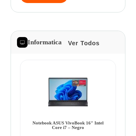
Informatica
Ver Todos
Note
Ca
Co
Notebook ASUS VivoBook 16″ Intel
Core i7 – Negro