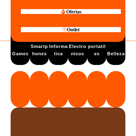
Ofertas
Outlet
Electro
Smartp
Informa
Electro
portatil
Games
hones
tica
nicos
es
Belleza