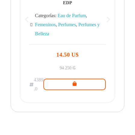
EDP
Categorías:
Eau de Parfum
,
Femeninos
,
Perfumes
,
Perfumes y
Belleza
43
.0
14.50 U$
94.250
₲
4389
.0