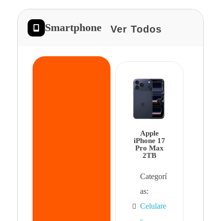
Smartphone
Ver Todos
App
iPhon
Pro 
Apple
Cat
iPhone 17
Pro Max
as:
2TB
Cel
Categorí
s
,
as:
Cel
Celulare
s,
s
,