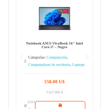
Note
Ca
Co
Notebook ASUS VivoBook 16″ Intel
Core i7 – Negro
Categorías:
Computación
,
Computadoras de escritorio
,
Laptops
42
.0
558.00 U$
3.627.000
₲
4204