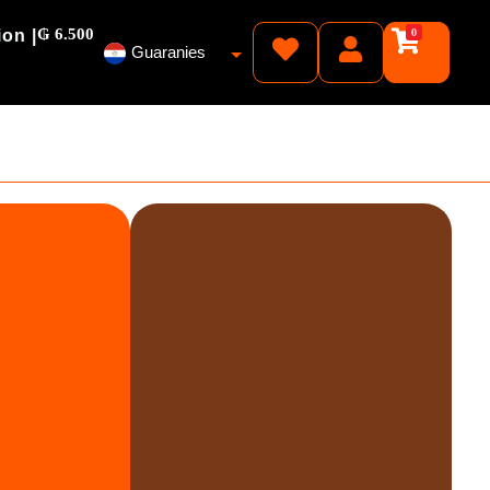
₲ 6.500
ion |
0
Guaranies
Pesos
Reales