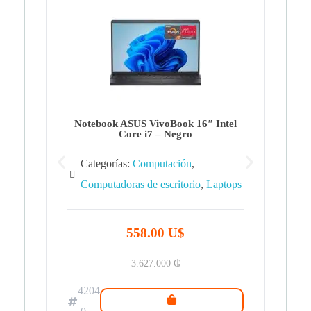
Note
Ca
Co
Notebook ASUS VivoBook 16″ Intel
Core i7 – Negro
Categorías:
Computación
,
Computadoras de escritorio
,
Laptops
42
.0
558.00 U$
3.627.000
₲
4204