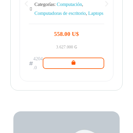
Categorías:
Computación
,
Computadoras de escritorio
,
Laptops
42
.0
558.00 U$
3.627.000
₲
4204
.0