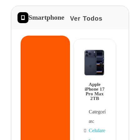
Smartphone
Ver Todos
App
iPhon
Pro 
Apple
Cat
iPhone 17
Pro Max
as:
2TB
Cel
Categorí
s
,
as:
Cel
Celulare
s,
s
,