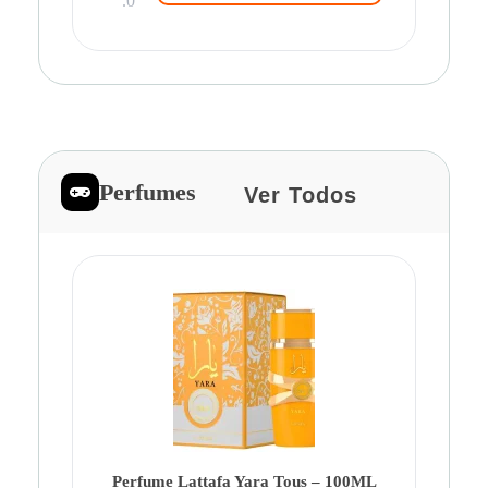
.0
Perfumes
Ver Todos
Pe
Ca
Fe
Be
Perfume Lattafa Yara Tous – 100ML