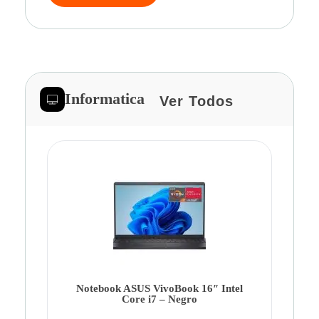
Informatica
Ver Todos
Note
Ca
Co
Notebook ASUS VivoBook 16″ Intel
Core i7 – Negro