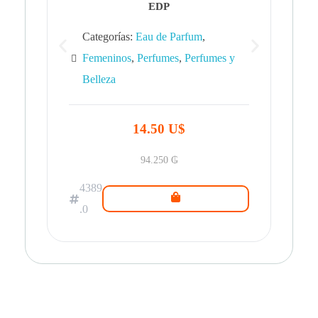
EDP
Categorías:
Eau de Parfum
,
Femeninos
,
Perfumes
,
Perfumes y
Belleza
43
.0
14.50 U$
94.250
₲
4389
.0