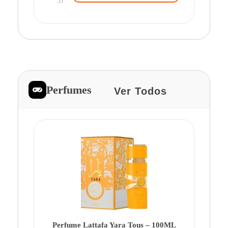
.0
Perfumes
Ver Todos
Pe
Ca
Fe
Be
Perfume Lattafa Yara Tous – 100ML