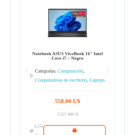
Note
Ca
Co
Notebook ASUS VivoBook 16″ Intel
Core i7 – Negro
Categorías:
Computación
,
Computadoras de escritorio
,
Laptops
42
.0
558.00 U$
3.627.000
₲
4204