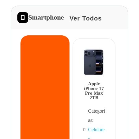
Smartphone
Ver Todos
App
iPhon
Pro 
Apple
Cat
iPhone 17
Pro Max
as:
2TB
Cel
Categorí
s
,
as:
Cel
Celulare
s,
s
,