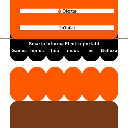
Ofertas
Outlet
Electro
Smartp
Informa
Electro
portatil
Games
hones
tica
nicos
es
Belleza