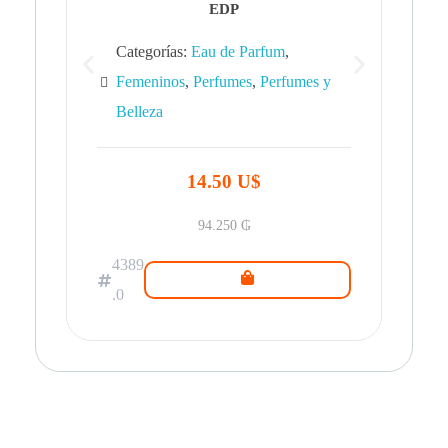
EDP
Categorías:
Eau de Parfum
,
Femeninos
,
Perfumes
,
Perfumes y
Belleza
43
.0
14.50 U$
94.250
₲
4389
.0