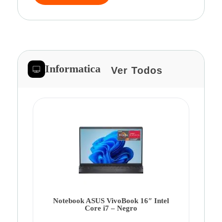
Informatica
Ver Todos
Note
Ca
Co
Notebook ASUS VivoBook 16″ Intel
Core i7 – Negro