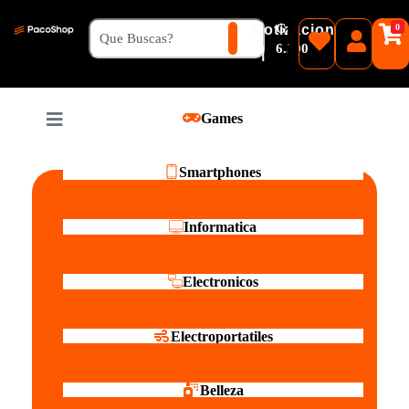
₲
Cotizacion
0
Guaranies
6.500
|
Pesos
Games
Reales
Smartphones
Informatica
Electronicos
Electroportatiles
Belleza