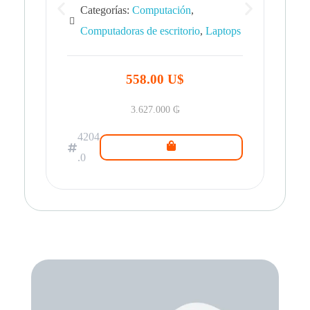
Categorías:
Computación
,
Computadoras de escritorio
,
Laptops
42
.0
558.00 U$
3.627.000
₲
4204
.0