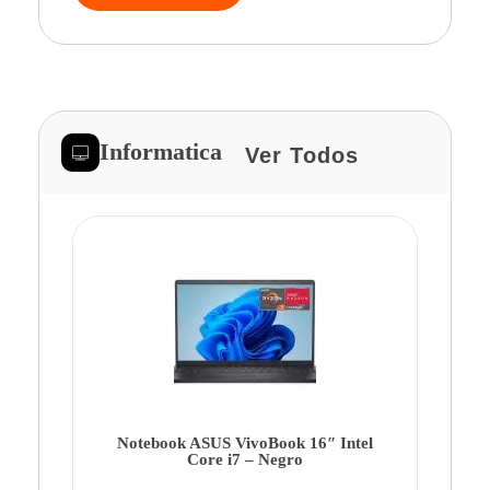
Informatica
Ver Todos
Note
Ca
Co
Notebook ASUS VivoBook 16″ Intel
Core i7 – Negro