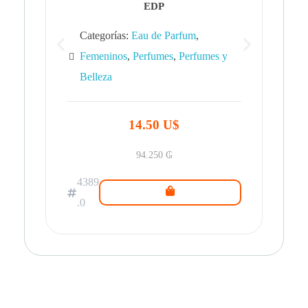
EDP
Categorías:
Eau de Parfum
,
Femeninos
,
Perfumes
,
Perfumes y
Belleza
43
.0
14.50 U$
94.250
₲
4389
.0