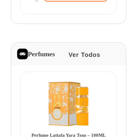
.0
Perfumes
Ver Todos
Pe
Ca
Fe
Be
Perfume Lattafa Yara Tous – 100ML