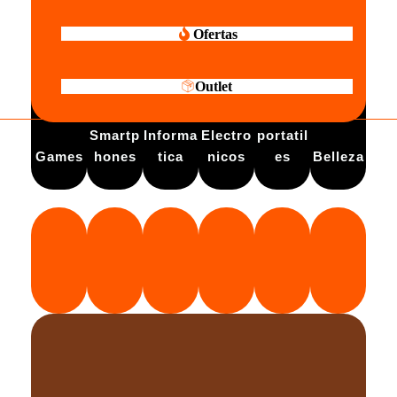
Ofertas
Outlet
Electro
Smartp
Informa
Electro
portatil
Games
hones
tica
nicos
es
Belleza