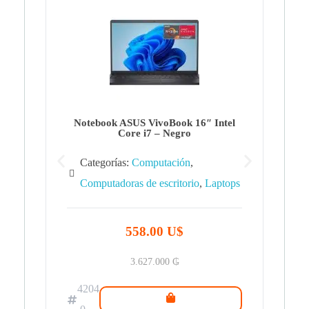
Note
Ca
Co
Notebook ASUS VivoBook 16″ Intel
Core i7 – Negro
Categorías:
Computación
,
Computadoras de escritorio
,
Laptops
42
.0
558.00 U$
3.627.000
₲
4204