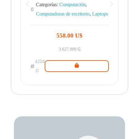
Categorías:
Computación
,
Computadoras de escritorio
,
Laptops
42
.0
558.00 U$
3.627.000
₲
4204
.0