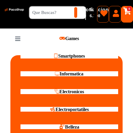
₲
Cotizacion
0
Guaranies
6.500
|
Pesos
Games
Reales
Smartphones
Informatica
Electronicos
Electroportatiles
Belleza