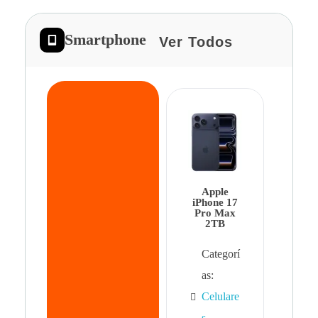
Smartphone
Ver Todos
App
iPhon
Pro 
Apple
Cat
iPhone 17
Pro Max
as:
2TB
Cel
Categorí
s
,
as:
Cel
Celulare
s,
s
,