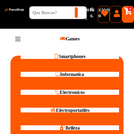
₲
Cotizacion
0
Guaranies
6.500
|
Pesos
Games
Reales
Smartphones
Informatica
Electronicos
Electroportatiles
Belleza