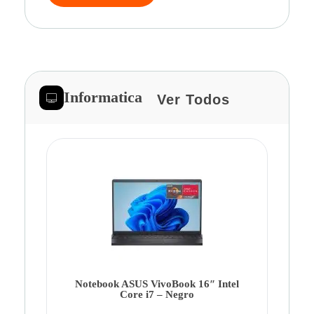
Informatica
Ver Todos
Note
Ca
Co
Notebook ASUS VivoBook 16″ Intel
Core i7 – Negro