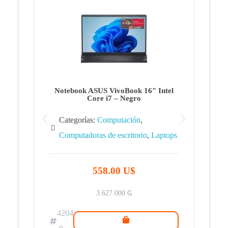
Note
Ca
Co
Notebook ASUS VivoBook 16″ Intel
Core i7 – Negro
Categorías:
Computación
,
Computadoras de escritorio
,
Laptops
42
.0
558.00 U$
3.627.000
₲
4204