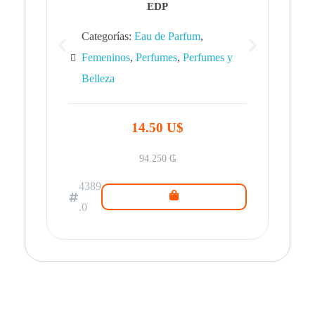
EDP
Categorías:
Eau de Parfum
,
Femeninos
,
Perfumes
,
Perfumes y
Belleza
43
.0
14.50 U$
94.250
₲
4389
.0