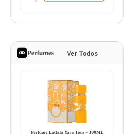
.0
Perfumes
Ver Todos
Pe
Ca
Fe
Be
Perfume Lattafa Yara Tous – 100ML