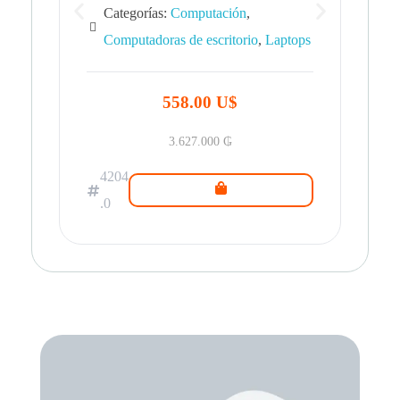
Categorías:
Computación
,
Computadoras de escritorio
,
Laptops
42
.0
558.00 U$
3.627.000
₲
4204
.0