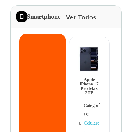
Smartphone
Ver Todos
App
iPhon
Pro 
Apple
Cat
iPhone 17
Pro Max
as:
2TB
Cel
Categorí
s
,
as:
Cel
Celulare
s,
s
,