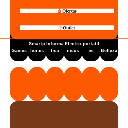
Ofertas
Outlet
Electro
Smartp
Informa
Electro
portatil
Games
hones
tica
nicos
es
Belleza