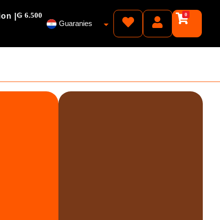
₲ 6.500
ion |
0
Guaranies
Pesos
Reales