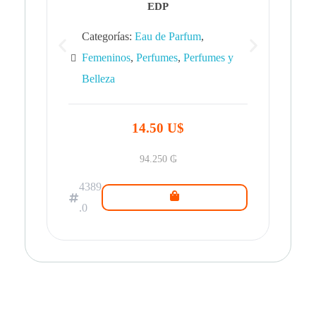
EDP
Categorías:
Eau de Parfum
,
Femeninos
,
Perfumes
,
Perfumes y
Belleza
43
.0
14.50 U$
94.250
₲
4389
.0