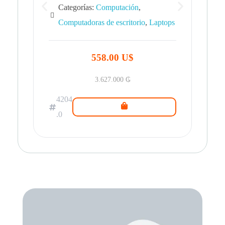
Categorías:
Computación
,
Computadoras de escritorio
,
Laptops
42
.0
558.00 U$
3.627.000
₲
4204
.0