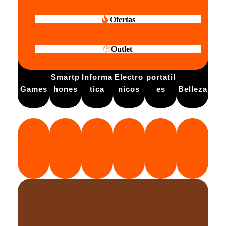
Ofertas
Outlet
Electro
Smartp
Informa
Electro
portatil
Games
hones
tica
nicos
es
Belleza