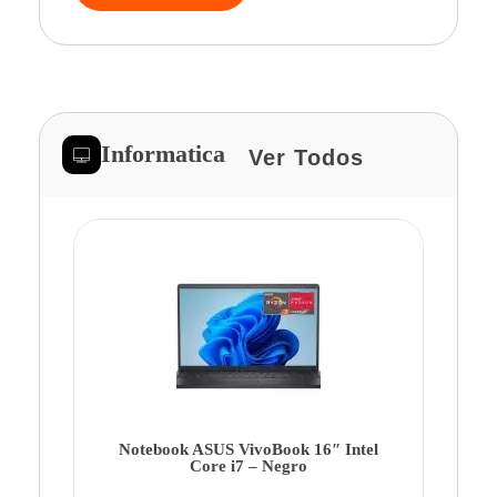
Informatica
Ver Todos
Note
Ca
Co
Notebook ASUS VivoBook 16″ Intel
Core i7 – Negro