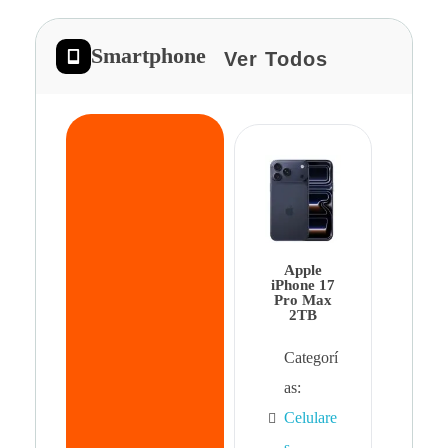
Smartphone
Ver Todos
App
iPhon
Pro 
Apple
Cat
iPhone 17
Pro Max
as:
2TB
Cel
Categorí
s
,
as:
Cel
Celulare
s,
s
,