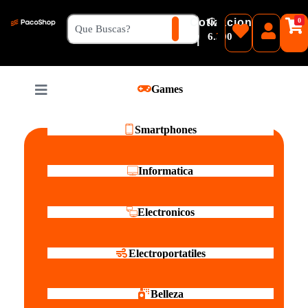
₲
Cotizacion
0
Guaranies
6.500
|
Pesos
Games
Reales
Smartphones
Informatica
Electronicos
Electroportatiles
Belleza