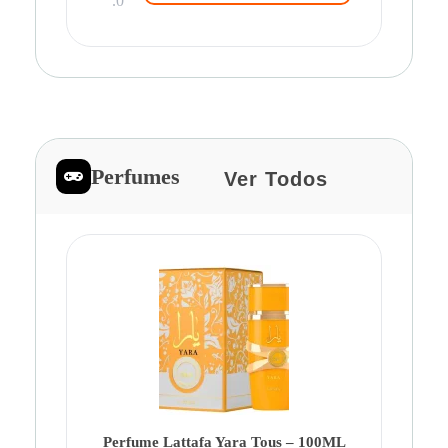
.0
Perfumes
Ver Todos
Pe
Ca
Fe
Be
Perfume Lattafa Yara Tous – 100ML