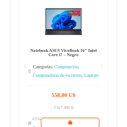
Note
Ca
Co
Notebook ASUS VivoBook 16″ Intel
Core i7 – Negro
Categorías:
Computación
,
Computadoras de escritorio
,
Laptops
42
.0
558.00 U$
3.627.000
₲
4204