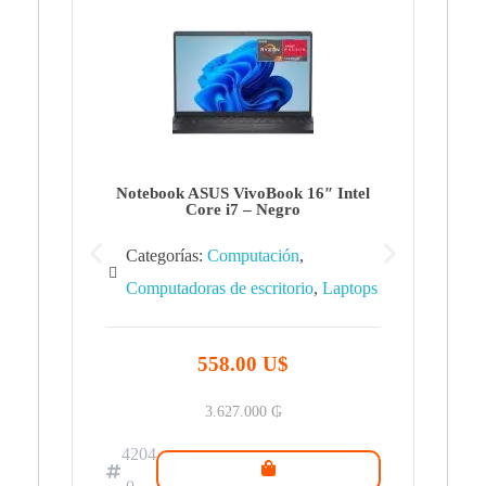
Note
Ca
Co
Notebook ASUS VivoBook 16″ Intel
Core i7 – Negro
Categorías:
Computación
,
Computadoras de escritorio
,
Laptops
42
.0
558.00 U$
3.627.000
₲
4204