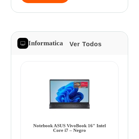
Informatica
Ver Todos
Note
Ca
Co
Notebook ASUS VivoBook 16″ Intel
Core i7 – Negro