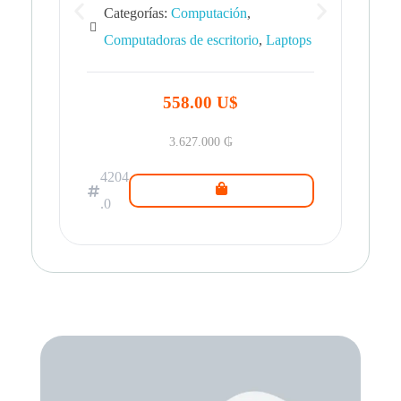
Categorías:
Computación
,
Computadoras de escritorio
,
Laptops
42
.0
558.00 U$
3.627.000
₲
4204
.0