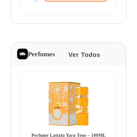
.0
Perfumes
Ver Todos
Pe
Ca
Fe
Be
Perfume Lattafa Yara Tous – 100ML