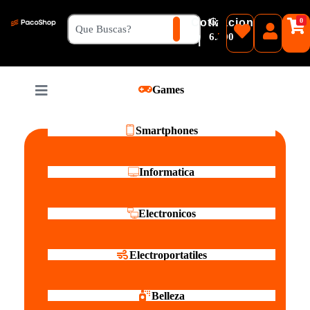
₲
Cotizacion
0
Guaranies
6.500
|
Pesos
Games
Reales
Smartphones
Informatica
Electronicos
Electroportatiles
Belleza