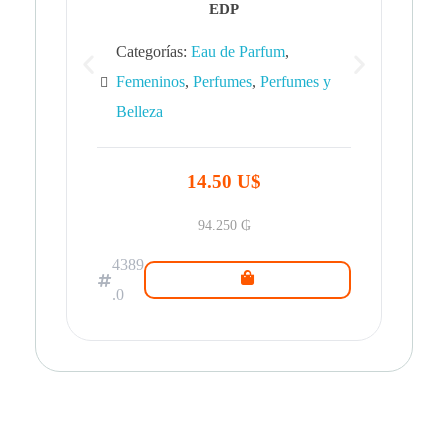
EDP
Categorías:
Eau de Parfum
,
Femeninos
,
Perfumes
,
Perfumes y
Belleza
43
.0
14.50 U$
94.250
₲
4389
.0