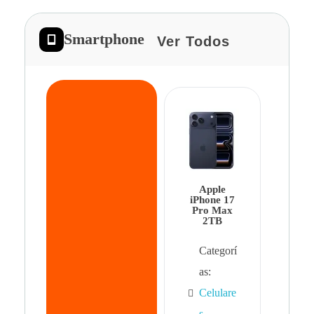
Smartphone
Ver Todos
App
iPhon
Pro 
Apple
Cat
iPhone 17
Pro Max
as:
2TB
Cel
Categorí
s
,
as:
Cel
Celulare
s,
s
,