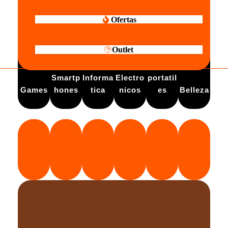
Ofertas
Outlet
Electro
Smartp
Informa
Electro
portatil
Games
hones
tica
nicos
es
Belleza