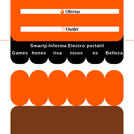
Ofertas
Outlet
Electro
Smartp
Informa
Electro
portatil
Games
hones
tica
nicos
es
Belleza