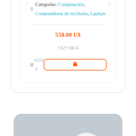
Categorías:
Computación
,
Computadoras de escritorio
,
Laptops
42
.0
558.00 U$
3.627.000
₲
4204
.0