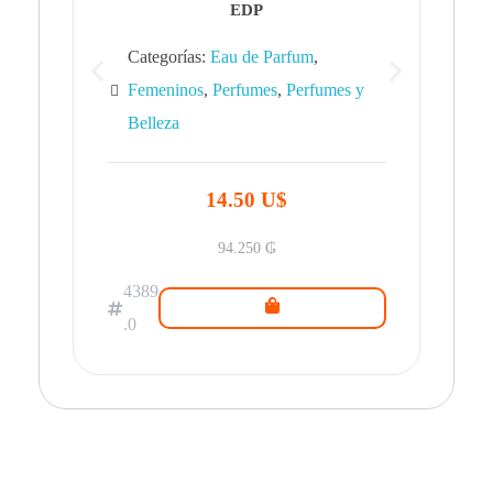
EDP
Categorías:
Eau de Parfum
,
Femeninos
,
Perfumes
,
Perfumes y
Belleza
43
.0
14.50 U$
94.250
₲
4389
.0