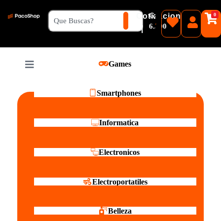
₲
Cotizacion
0
Guaranies
6.500
|
Pesos
Games
Reales
Smartphones
Informatica
Electronicos
Electroportatiles
Belleza