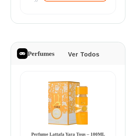
.0
Perfumes
Ver Todos
Pe
Ca
Fe
Be
Perfume Lattafa Yara Tous – 100ML