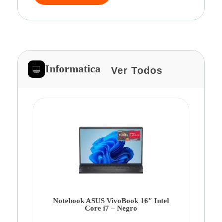
Informatica
Ver Todos
Note
Ca
Co
Notebook ASUS VivoBook 16″ Intel
Core i7 – Negro