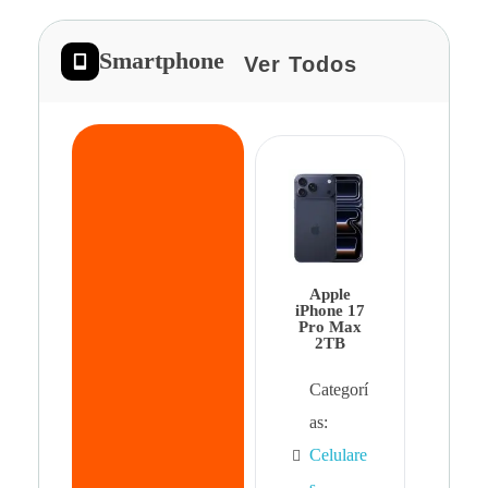
Smartphone
Ver Todos
App
iPhon
Pro 
Apple
Cat
iPhone 17
Pro Max
as:
2TB
Cel
Categorí
s
,
as:
Cel
Celulare
s,
s
,