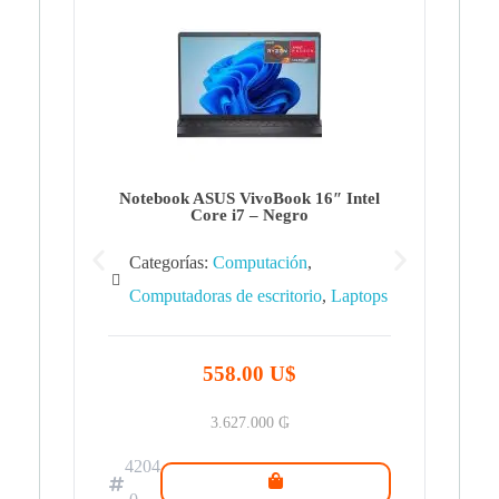
Note
Ca
Co
Notebook ASUS VivoBook 16″ Intel
Core i7 – Negro
Categorías:
Computación
,
Computadoras de escritorio
,
Laptops
42
.0
558.00 U$
3.627.000
₲
4204