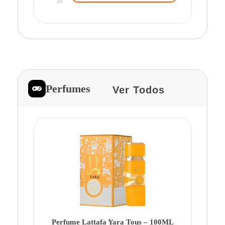
.0
Perfumes
Ver Todos
Pe
Ca
Fe
Be
Perfume Lattafa Yara Tous – 100ML