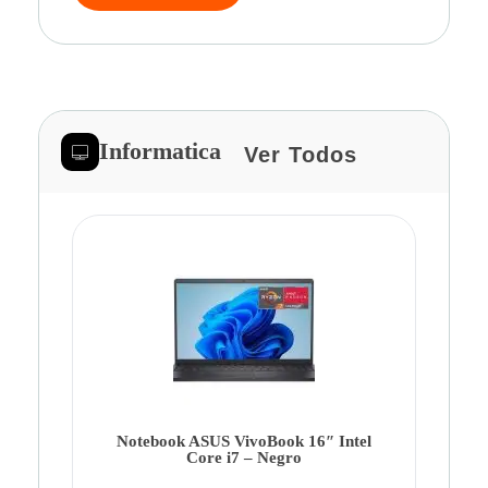
Informatica
Ver Todos
Note
Ca
Co
Notebook ASUS VivoBook 16″ Intel
Core i7 – Negro