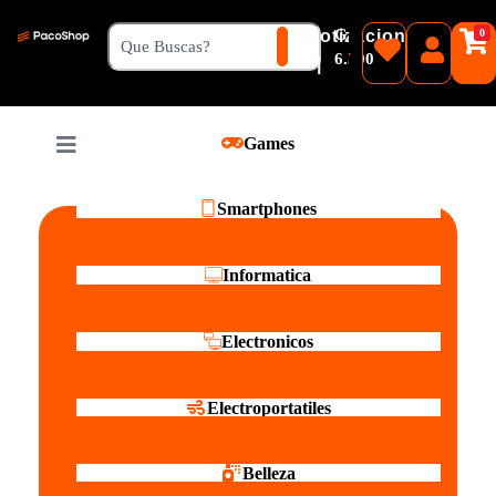
₲
Cotizacion
0
Guaranies
6.500
|
Pesos
Games
Reales
Smartphones
Informatica
Electronicos
Electroportatiles
Belleza