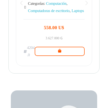
Categorías:
Computación
,
Computadoras de escritorio
,
Laptops
42
.0
558.00 U$
3.627.000
₲
4204
.0