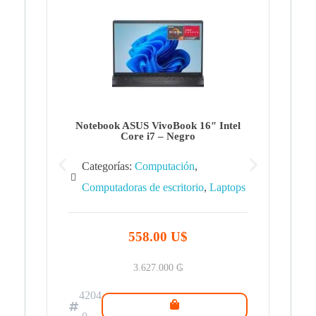
Note
Ca
Co
Notebook ASUS VivoBook 16″ Intel
Core i7 – Negro
Categorías:
Computación
,
Computadoras de escritorio
,
Laptops
42
.0
558.00 U$
3.627.000
₲
4204