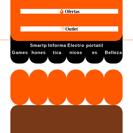
Ofertas
Outlet
Electro
Smartp
Informa
Electro
portatil
Games
hones
tica
nicos
es
Belleza