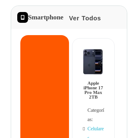
Smartphone
Ver Todos
App
iPhon
Pro 
Apple
Cat
iPhone 17
Pro Max
as:
2TB
Cel
Categorí
s
,
as:
Cel
Celulare
s,
s
,