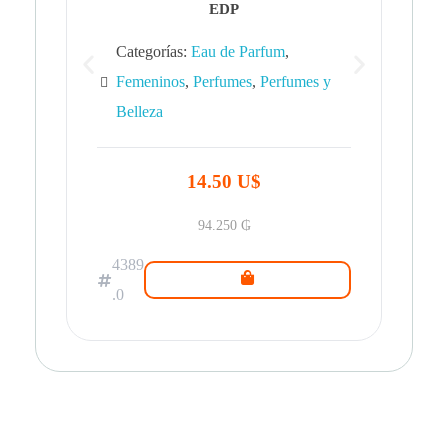
EDP
Categorías:
Eau de Parfum
,
Femeninos
,
Perfumes
,
Perfumes y
Belleza
43
.0
14.50 U$
94.250
₲
4389
.0