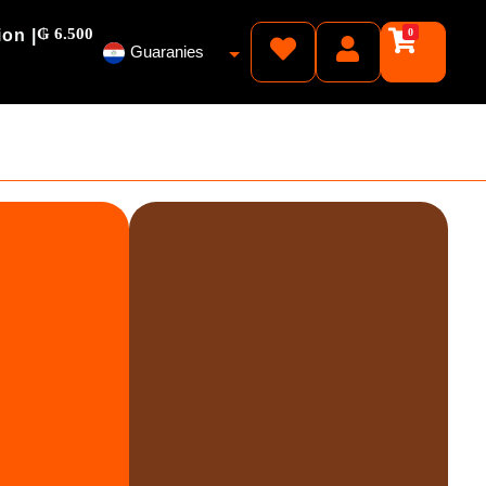
₲ 6.500
ion |
0
Guaranies
Pesos
Reales