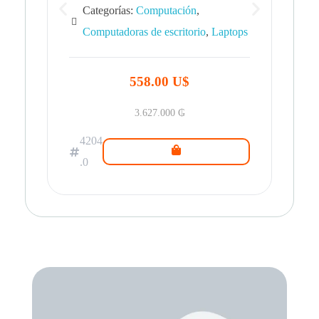
Categorías:
Computación
,
Computadoras de escritorio
,
Laptops
42
.0
558.00 U$
3.627.000
₲
4204
.0