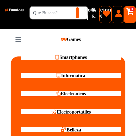
₲
Cotizacion
0
Guaranies
6.500
|
Pesos
Games
Reales
Smartphones
Informatica
Electronicos
Electroportatiles
Belleza