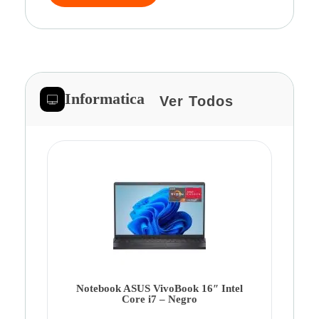
Informatica
Ver Todos
Note
Ca
Co
Notebook ASUS VivoBook 16″ Intel
Core i7 – Negro