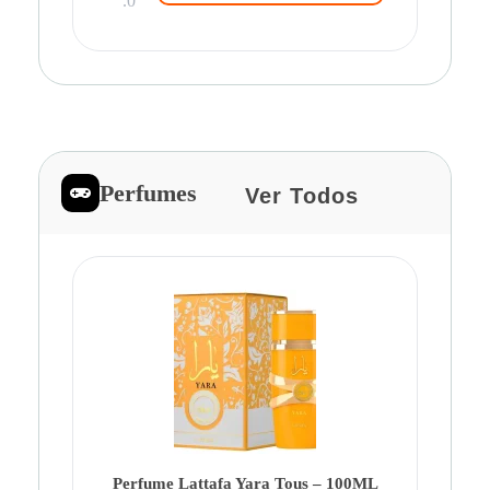
.0
Perfumes
Ver Todos
Pe
Ca
Fe
Be
Perfume Lattafa Yara Tous – 100ML