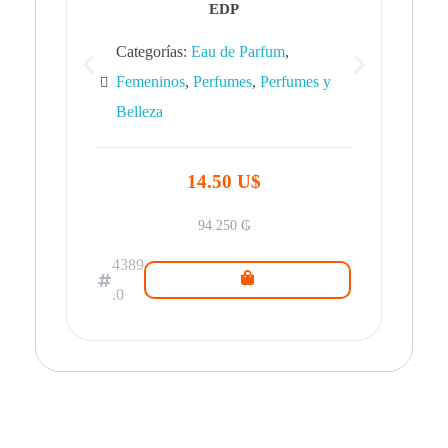
EDP
Categorías:
Eau de Parfum
,
Femeninos
,
Perfumes
,
Perfumes y
Belleza
43
.0
14.50 U$
94.250
₲
4389
.0