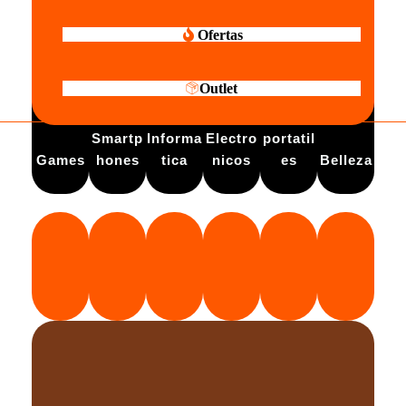
Ofertas
Outlet
Electro
Smartp
Informa
Electro
portatil
Games
hones
tica
nicos
es
Belleza