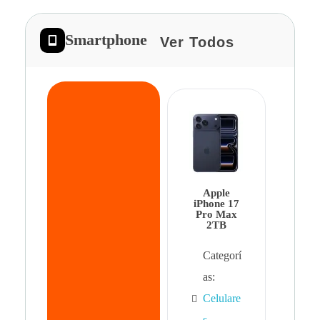
Smartphone
Ver Todos
App
iPhon
Pro 
Apple
Cat
iPhone 17
Pro Max
as:
2TB
Cel
Categorí
s
,
as:
Cel
Celulare
s,
s
,