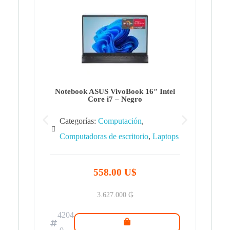
Note
Ca
Co
Notebook ASUS VivoBook 16″ Intel
Core i7 – Negro
Categorías:
Computación
,
Computadoras de escritorio
,
Laptops
42
.0
558.00 U$
3.627.000
₲
4204