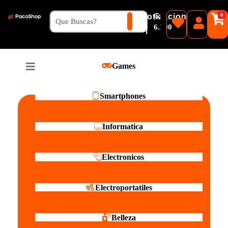
₲
Cotizacion
0
Guaranies
6.500
|
Pesos
Games
Reales
Smartphones
Informatica
Electronicos
Electroportatiles
Belleza