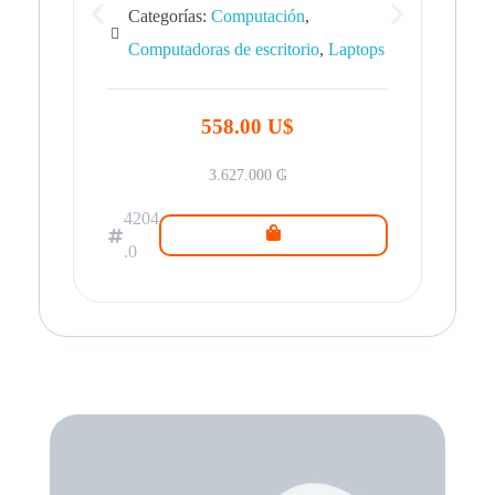
Categorías:
Computación
,
Computadoras de escritorio
,
Laptops
42
.0
558.00 U$
3.627.000
₲
4204
.0