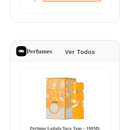
.0
Perfumes
Ver Todos
Pe
Ca
Fe
Be
Perfume Lattafa Yara Tous – 100ML