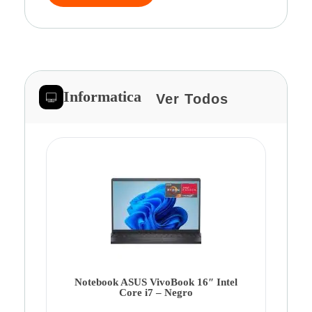
Informatica
Ver Todos
Note
Ca
Co
Notebook ASUS VivoBook 16″ Intel
Core i7 – Negro