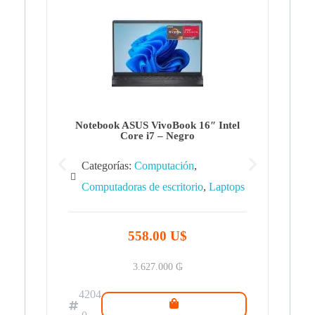
Note
Ca
Co
Notebook ASUS VivoBook 16″ Intel
Core i7 – Negro
Categorías:
Computación
,
Computadoras de escritorio
,
Laptops
42
.0
558.00 U$
3.627.000
₲
4204