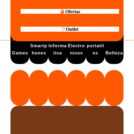
Ofertas
Outlet
Electro
Smartp
Informa
Electro
portatil
Games
hones
tica
nicos
es
Belleza