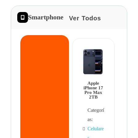
Smartphone
Ver Todos
App
iPhon
Pro 
Apple
Cat
iPhone 17
Pro Max
as:
2TB
Cel
Categorí
s
,
as:
Cel
Celulare
s,
s
,