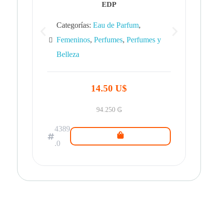
EDP
Categorías:
Eau de Parfum
,
Femeninos
,
Perfumes
,
Perfumes y
Belleza
43
.0
14.50 U$
94.250
₲
4389
.0