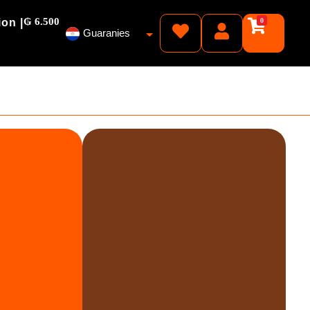
₲ 6.500
ion |
0
Guaranies
Pesos
Reales