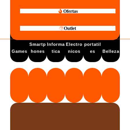
Ofertas
Outlet
Electro
Smartp
Informa
Electro
portatil
Games
hones
tica
nicos
es
Belleza