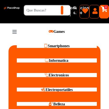
₲
Cotizacion
0
Guaranies
6.500
|
Pesos
Games
Reales
Smartphones
Informatica
Electronicos
Electroportatiles
Belleza