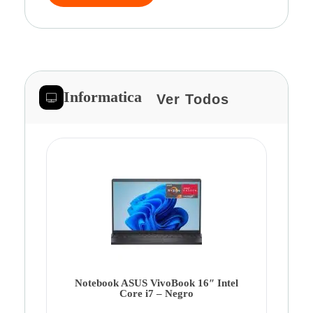
Informatica
Ver Todos
Note
Ca
Co
Notebook ASUS VivoBook 16″ Intel
Core i7 – Negro