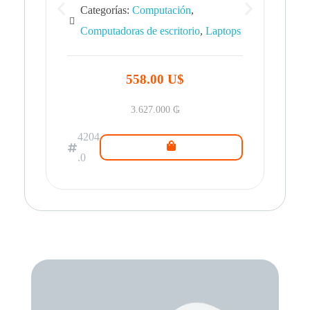
Categorías:
Computación
,
Computadoras de escritorio
,
Laptops
42
.0
558.00 U$
3.627.000
₲
4204
.0