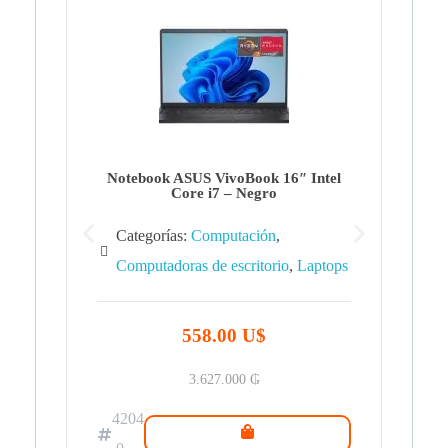
Note
Ca
Co
Notebook ASUS VivoBook 16″ Intel
Core i7 – Negro
Categorías:
Computación
,
Computadoras de escritorio
,
Laptops
42
.0
558.00 U$
3.627.000
₲
4204