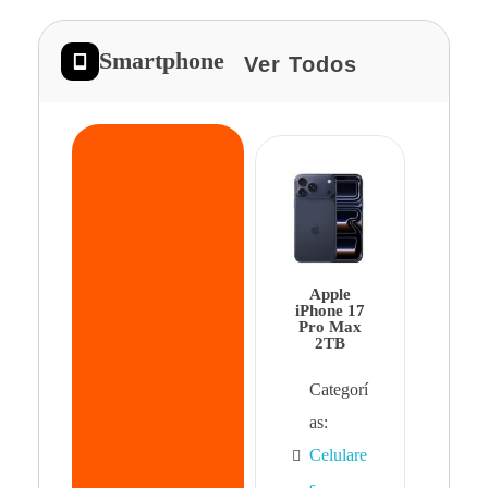
Smartphone
Ver Todos
App
iPhon
Pro 
Apple
Cat
iPhone 17
Pro Max
as:
2TB
Cel
Categorí
s
,
as:
Cel
Celulare
s,
s
,