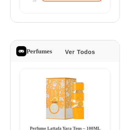
.0
Perfumes
Ver Todos
Pe
Ca
Fe
Be
Perfume Lattafa Yara Tous – 100ML