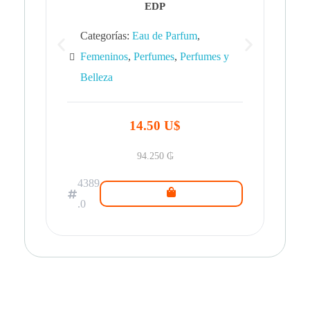
EDP
Categorías:
Eau de Parfum
,
Femeninos
,
Perfumes
,
Perfumes y
Belleza
43
.0
14.50 U$
94.250
₲
4389
.0