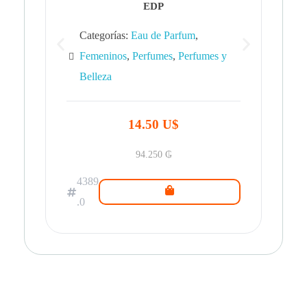
EDP
Categorías:
Eau de Parfum
,
Femeninos
,
Perfumes
,
Perfumes y
Belleza
43
.0
14.50 U$
94.250
₲
4389
.0