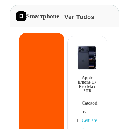
Smartphone
Ver Todos
App
iPhon
Pro 
Apple
Cat
iPhone 17
Pro Max
as:
2TB
Cel
Categorí
s
,
as:
Cel
Celulare
s,
s
,