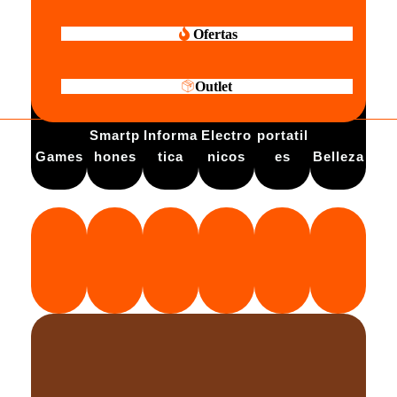
Ofertas
Outlet
Electro
Smartp
Informa
Electro
portatil
Games
hones
tica
nicos
es
Belleza