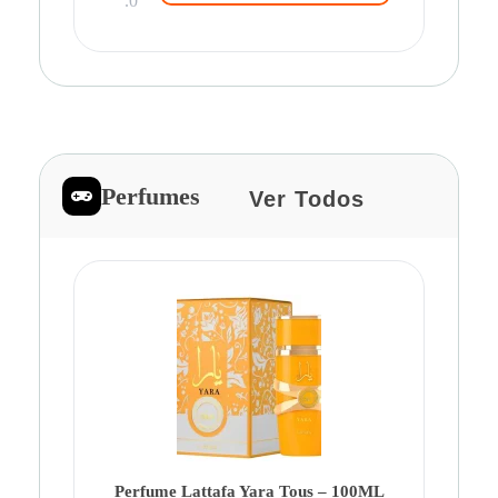
.0
Perfumes
Ver Todos
Pe
Ca
Fe
Be
Perfume Lattafa Yara Tous – 100ML