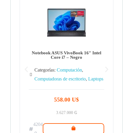
Note
Ca
Co
Notebook ASUS VivoBook 16″ Intel
Core i7 – Negro
Categorías:
Computación
,
Computadoras de escritorio
,
Laptops
42
.0
558.00 U$
3.627.000
₲
4204