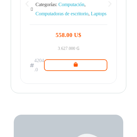
Categorías:
Computación
,
Computadoras de escritorio
,
Laptops
42
.0
558.00 U$
3.627.000
₲
4204
.0