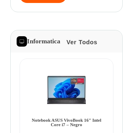
Informatica
Ver Todos
Note
Ca
Co
Notebook ASUS VivoBook 16″ Intel
Core i7 – Negro