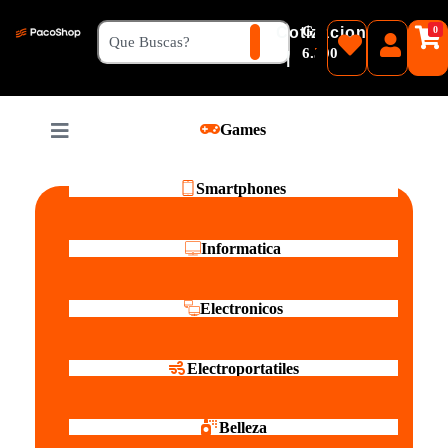
₲
Cotizacion
0
Guaranies
6.500
|
Pesos
Games
Reales
Smartphones
Informatica
Electronicos
Electroportatiles
Belleza