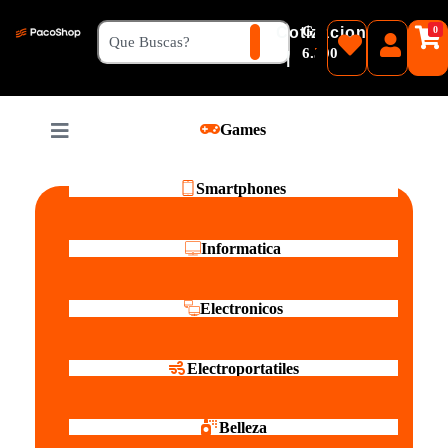
₲
Cotizacion
0
Guaranies
6.500
|
Pesos
Games
Reales
Smartphones
Informatica
Electronicos
Electroportatiles
Belleza