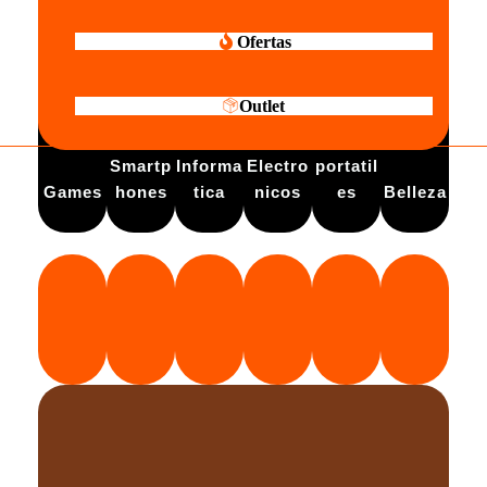
Ofertas
Outlet
Electro
Smartp
Informa
Electro
portatil
Games
hones
tica
nicos
es
Belleza