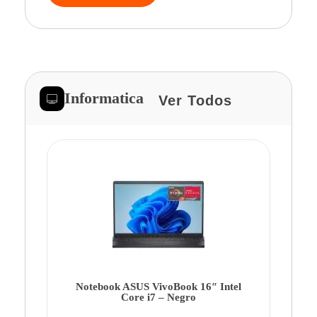
Informatica
Ver Todos
Note
Ca
Co
Notebook ASUS VivoBook 16″ Intel
Core i7 – Negro