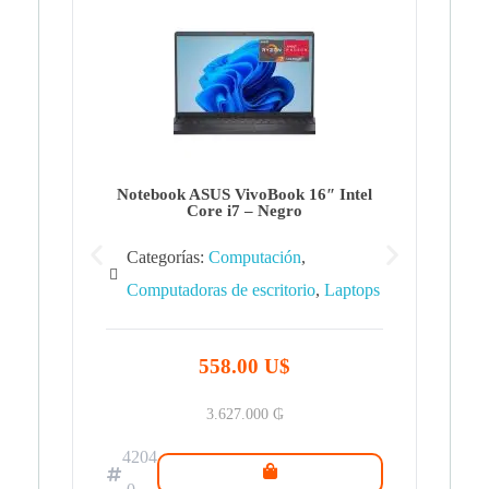
Note
Ca
Co
Notebook ASUS VivoBook 16″ Intel
Core i7 – Negro
Categorías:
Computación
,
Computadoras de escritorio
,
Laptops
42
.0
558.00 U$
3.627.000
₲
4204