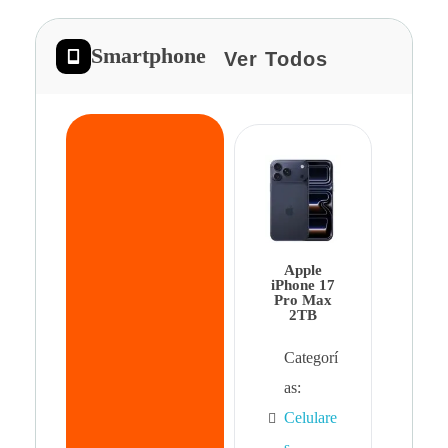
Smartphone
Ver Todos
App
iPhon
Pro 
Apple
Cat
iPhone 17
Pro Max
as:
2TB
Cel
Categorí
s
,
as:
Cel
Celulare
s,
s
,