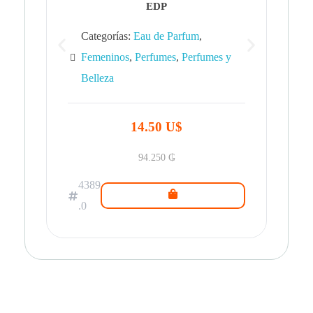
EDP
Categorías:
Eau de Parfum
,
Femeninos
,
Perfumes
,
Perfumes y
Belleza
43
.0
14.50 U$
94.250
₲
4389
.0