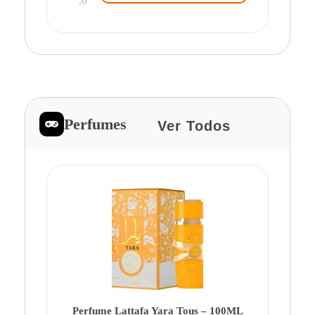
.0
Perfumes
Ver Todos
Pe
Ca
Fe
Be
Perfume Lattafa Yara Tous – 100ML