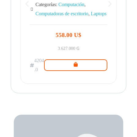
Categorías:
Computación
,
Computadoras de escritorio
,
Laptops
42
.0
558.00 U$
3.627.000
₲
4204
.0