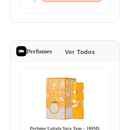
.0
Perfumes
Ver Todos
Pe
Ca
Fe
Be
Perfume Lattafa Yara Tous – 100ML