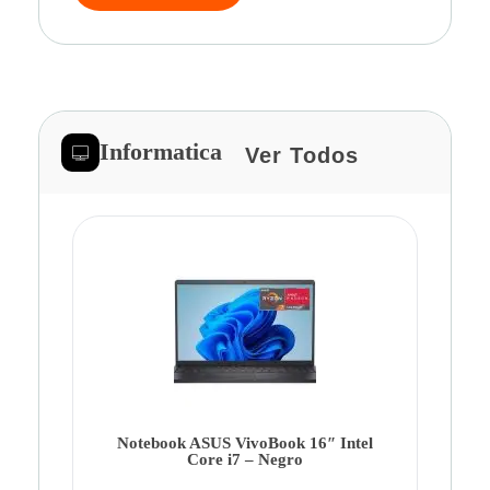
Informatica
Ver Todos
Note
Ca
Co
Notebook ASUS VivoBook 16″ Intel
Core i7 – Negro