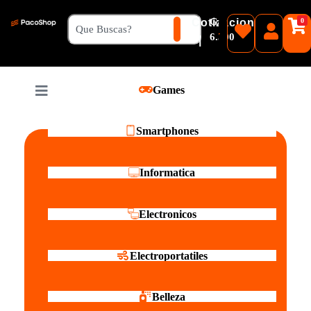
₲
Cotizacion
0
Guaranies
6.500
|
Pesos
Games
Reales
Smartphones
Informatica
Electronicos
Electroportatiles
Belleza