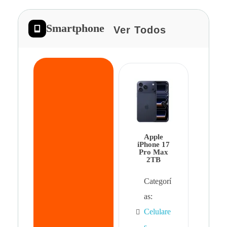
Smartphone
Ver Todos
App
iPhon
Pro 
Apple
Cat
iPhone 17
Pro Max
as:
2TB
Cel
Categorí
s
,
as:
Cel
Celulare
s,
s
,