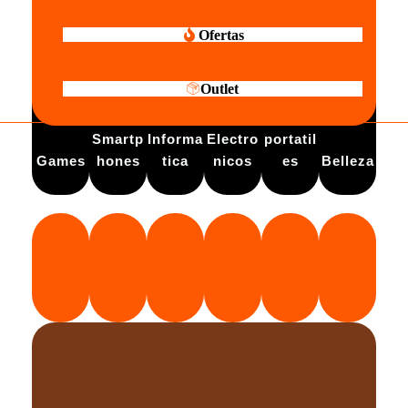
Ofertas
Outlet
Electro
Smartp
Informa
Electro
portatil
Games
hones
tica
nicos
es
Belleza