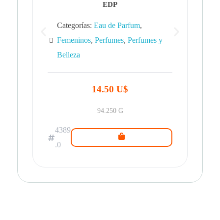
EDP
Categorías:
Eau de Parfum
,
Femeninos
,
Perfumes
,
Perfumes y
Belleza
43
.0
14.50 U$
94.250
₲
4389
.0