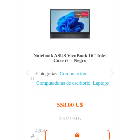
Note
Ca
Co
Notebook ASUS VivoBook 16″ Intel
Core i7 – Negro
Categorías:
Computación
,
Computadoras de escritorio
,
Laptops
42
.0
558.00 U$
3.627.000
₲
4204