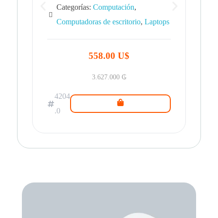
Categorías:
Computación
,
Computadoras de escritorio
,
Laptops
42
.0
558.00 U$
3.627.000
₲
4204
.0