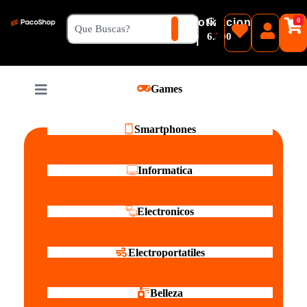
₲
Cotizacion
0
Guaranies
6.500
|
Pesos
Games
Reales
Smartphones
Informatica
Electronicos
Electroportatiles
Belleza