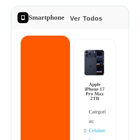
Smartphone
Ver Todos
App
iPhon
Pro 
Apple
Cat
iPhone 17
Pro Max
as:
2TB
Cel
Categorí
s
,
as:
Cel
Celulare
s,
s
,