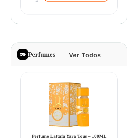
.0
Perfumes
Ver Todos
Pe
Ca
Fe
Be
Perfume Lattafa Yara Tous – 100ML