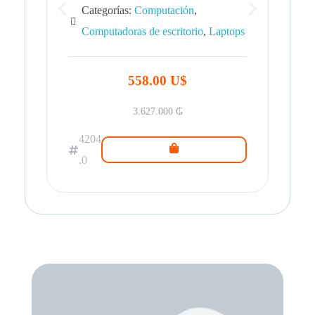
Categorías:
Computación
,
Computadoras de escritorio
,
Laptops
42
.0
558.00 U$
3.627.000
₲
4204
.0