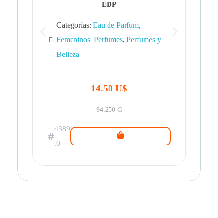
EDP
Categorías:
Eau de Parfum
,
Femeninos
,
Perfumes
,
Perfumes y
Belleza
43
.0
14.50 U$
94.250
₲
4389
.0