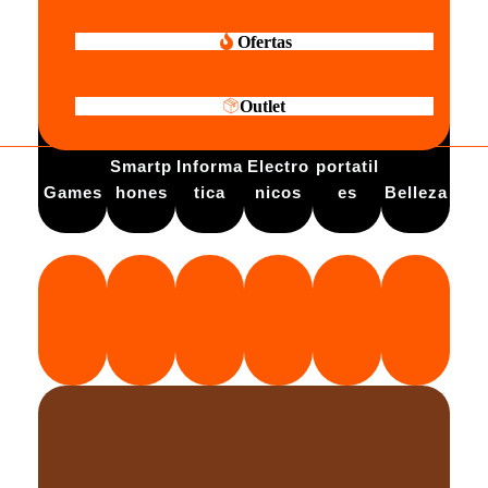
Ofertas
Outlet
Electro
Smartp
Informa
Electro
portatil
Games
hones
tica
nicos
es
Belleza