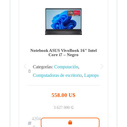
Note
Ca
Co
Notebook ASUS VivoBook 16″ Intel
Core i7 – Negro
Categorías:
Computación
,
Computadoras de escritorio
,
Laptops
42
.0
558.00 U$
3.627.000
₲
4204