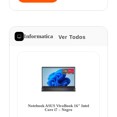
Informatica
Ver Todos
Note
Ca
Co
Notebook ASUS VivoBook 16″ Intel
Core i7 – Negro