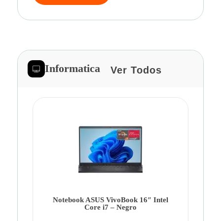
Informatica
Ver Todos
Note
Ca
Co
Notebook ASUS VivoBook 16″ Intel
Core i7 – Negro