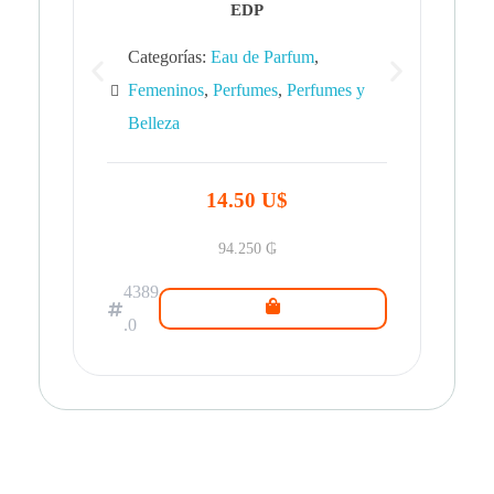
EDP
Categorías:
Eau de Parfum
,
Femeninos
,
Perfumes
,
Perfumes y
Belleza
43
.0
14.50 U$
94.250
₲
4389
.0