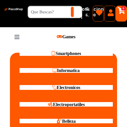
₲
Cotizacion
0
Guaranies
6.500
|
Pesos
Games
Reales
Smartphones
Informatica
Electronicos
Electroportatiles
Belleza