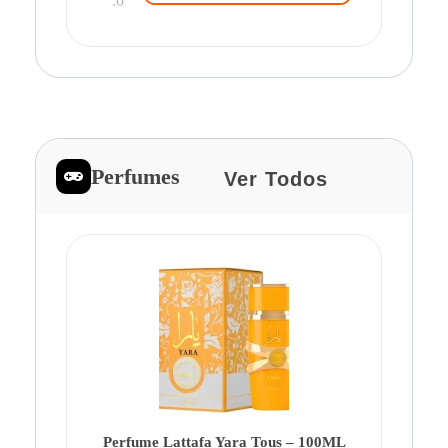
.0
Perfumes
Ver Todos
Pe
Ca
Fe
Be
Perfume Lattafa Yara Tous – 100ML