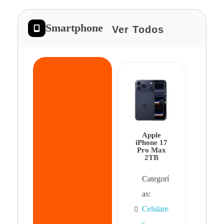
Smartphone
Ver Todos
App
iPhon
Pro 
Apple
Cat
iPhone 17
Pro Max
as:
2TB
Cel
Categorí
s
,
as:
Cel
Celulare
s,
s
,