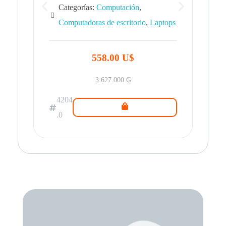
Categorías:
Computación
,
Computadoras de escritorio
,
Laptops
42
.0
558.00 U$
3.627.000
₲
4204
.0