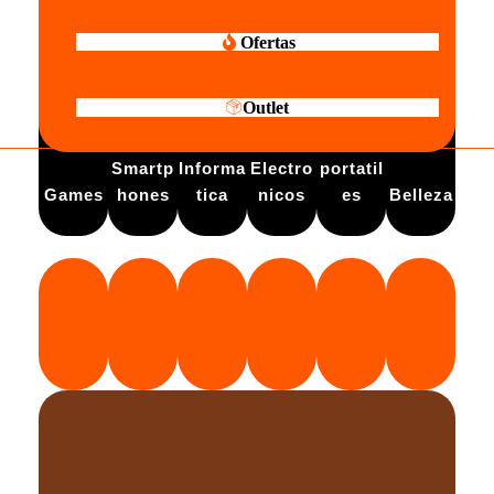
Ofertas
Outlet
Electro
Smartp
Informa
Electro
portatil
Games
hones
tica
nicos
es
Belleza