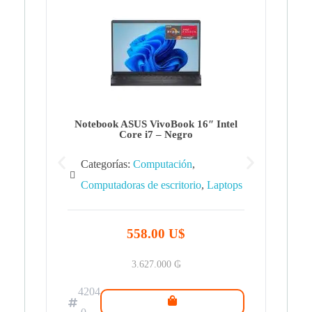
Note
Ca
Co
Notebook ASUS VivoBook 16″ Intel
Core i7 – Negro
Categorías:
Computación
,
Computadoras de escritorio
,
Laptops
42
.0
558.00 U$
3.627.000
₲
4204