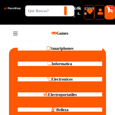
₲
Cotizacion
0
Guaranies
6.500
|
Pesos
Games
Reales
Smartphones
Informatica
Electronicos
Electroportatiles
Belleza