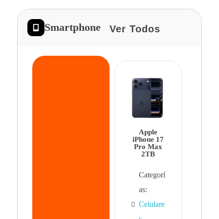
Smartphone
Ver Todos
App
iPhon
Pro 
Apple
Cat
iPhone 17
Pro Max
as:
2TB
Cel
Categorí
s
,
as:
Cel
Celulare
s,
s
,