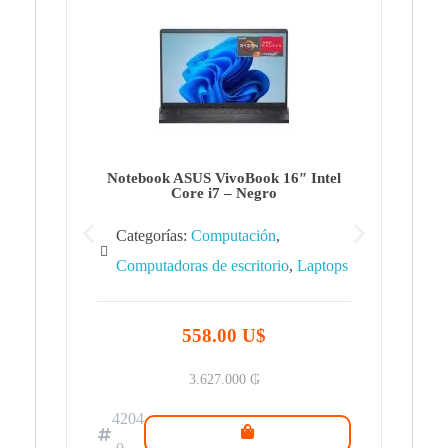
Note
Ca
Co
Notebook ASUS VivoBook 16″ Intel
Core i7 – Negro
Categorías:
Computación
,
Computadoras de escritorio
,
Laptops
42
.0
558.00 U$
3.627.000
₲
4204