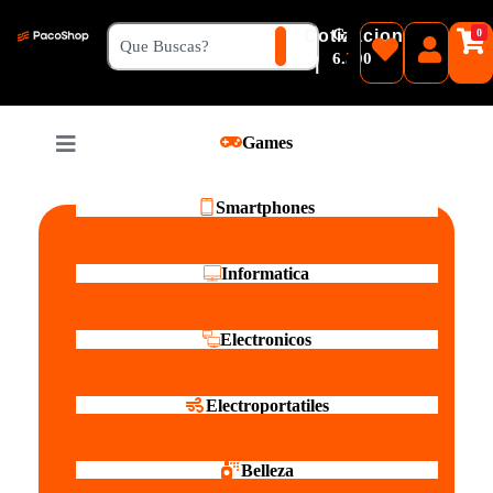
₲
Cotizacion
0
Guaranies
6.500
|
Pesos
Games
Reales
Smartphones
Informatica
Electronicos
Electroportatiles
Belleza