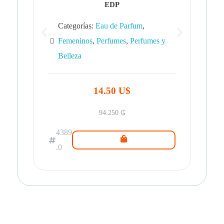
EDP
Categorías:
Eau de Parfum
,
Femeninos
,
Perfumes
,
Perfumes y
Belleza
43
.0
14.50 U$
94.250
₲
4389
.0