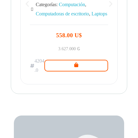
Categorías:
Computación
,
Computadoras de escritorio
,
Laptops
42
.0
558.00 U$
3.627.000
₲
4204
.0