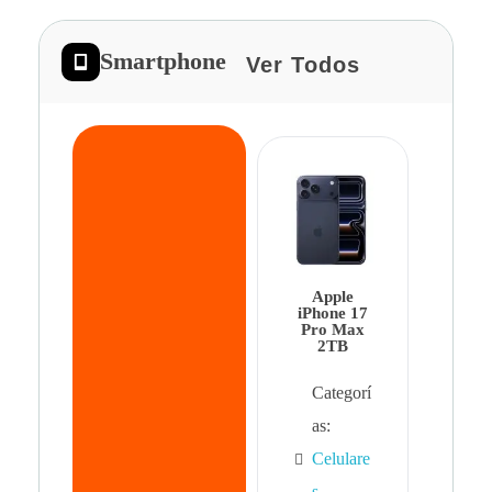
Smartphone
Ver Todos
App
iPhon
Pro 
Apple
Cat
iPhone 17
Pro Max
as:
2TB
Cel
Categorí
s
,
as:
Cel
Celulare
s,
s
,