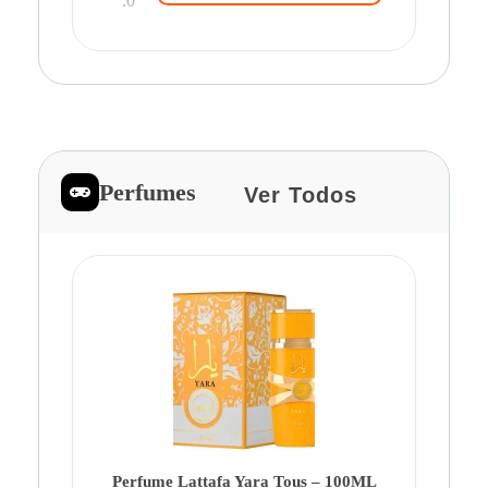
.0
Perfumes
Ver Todos
Pe
Ca
Fe
Be
Perfume Lattafa Yara Tous – 100ML