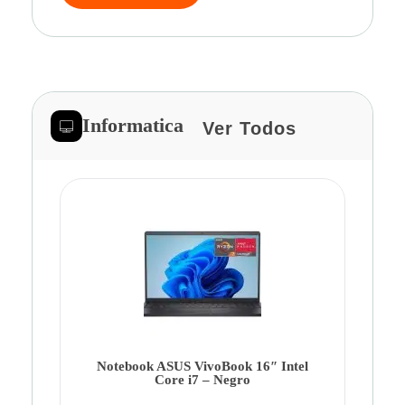
Informatica
Ver Todos
Note
Ca
Co
Notebook ASUS VivoBook 16″ Intel
Core i7 – Negro