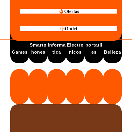
Ofertas
Outlet
Electro
Smartp
Informa
Electro
portatil
Games
hones
tica
nicos
es
Belleza