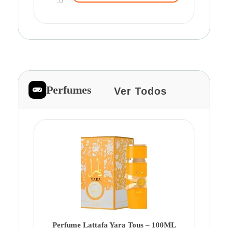
.0
Perfumes
Ver Todos
Pe
Ca
Fe
Be
Perfume Lattafa Yara Tous – 100ML