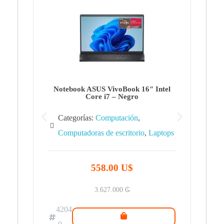
Note
Ca
Co
Notebook ASUS VivoBook 16″ Intel
Core i7 – Negro
Categorías:
Computación
,
Computadoras de escritorio
,
Laptops
42
.0
558.00 U$
3.627.000
₲
4204