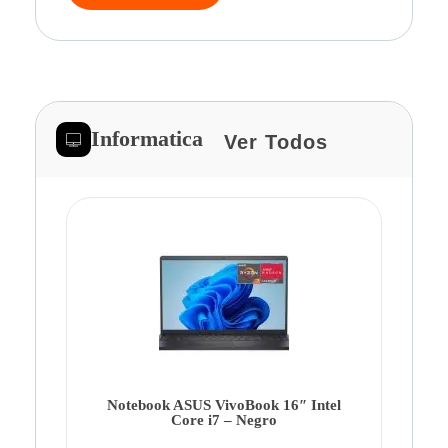
Informatica
Ver Todos
Note
Ca
Co
Notebook ASUS VivoBook 16″ Intel
Core i7 – Negro