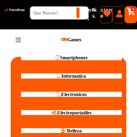
₲
Cotizacion
0
Guaranies
6.500
|
Pesos
Games
Reales
Smartphones
Informatica
Electronicos
Electroportatiles
Belleza