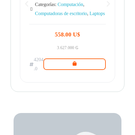
Categorías:
Computación
,
Computadoras de escritorio
,
Laptops
42
.0
558.00 U$
3.627.000
₲
4204
.0