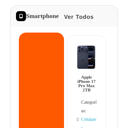
Smartphone
Ver Todos
App
iPhon
Pro 
Apple
Cat
iPhone 17
Pro Max
as:
2TB
Cel
Categorí
s
,
as:
Cel
Celulare
s,
s
,