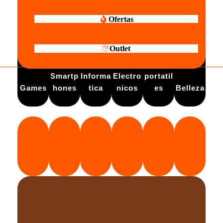
Ofertas
Outlet
Electro
Smartp
Informa
Electro
portatil
Games
hones
tica
nicos
es
Belleza