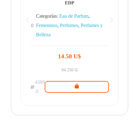
EDP
Categorías:
Eau de Parfum
,
Femeninos
,
Perfumes
,
Perfumes y
Belleza
43
.0
14.50 U$
94.250
₲
4389
.0