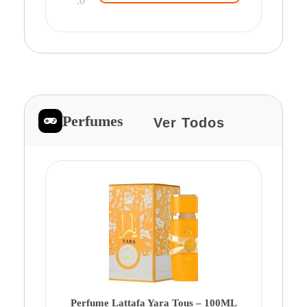
.0
Perfumes
Ver Todos
Pe
Ca
Fe
Be
Perfume Lattafa Yara Tous – 100ML