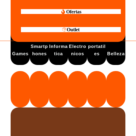
Ofertas
Outlet
Electro
Smartp
Informa
Electro
portatil
Games
hones
tica
nicos
es
Belleza