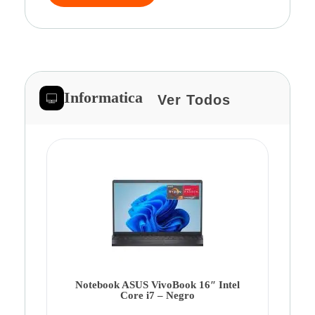
Informatica
Ver Todos
Note
Ca
Co
Notebook ASUS VivoBook 16″ Intel
Core i7 – Negro