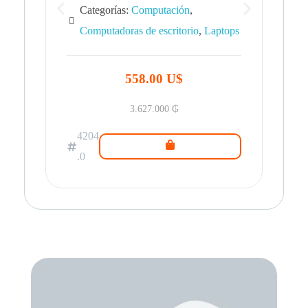
Categorías:
Computación
,
Computadoras de escritorio
,
Laptops
42
.0
558.00 U$
3.627.000
₲
4204
.0