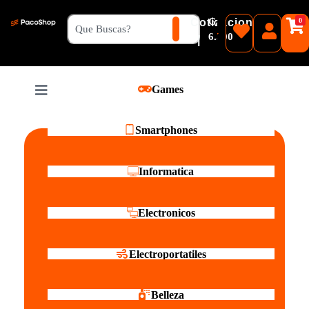
₲
Cotizacion
0
Guaranies
6.500
|
Pesos
Games
Reales
Smartphones
Informatica
Electronicos
Electroportatiles
Belleza