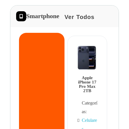
Smartphone
Ver Todos
App
iPhon
Pro 
Apple
Cat
iPhone 17
Pro Max
as:
2TB
Cel
Categorí
s
,
as:
Cel
Celulare
s,
s
,