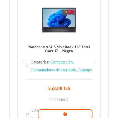
Note
Ca
Co
Notebook ASUS VivoBook 16″ Intel
Core i7 – Negro
Categorías:
Computación
,
Computadoras de escritorio
,
Laptops
42
.0
558.00 U$
3.627.000
₲
4204