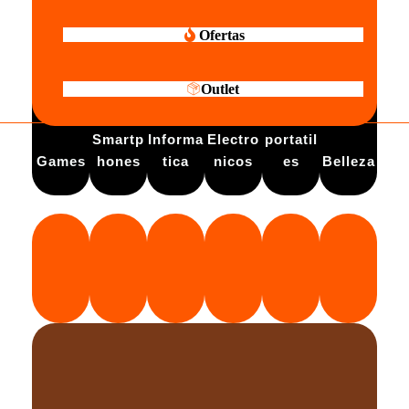
Ofertas
Outlet
Electro
Smartp
Informa
Electro
portatil
Games
hones
tica
nicos
es
Belleza