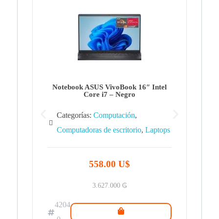
Note
Ca
Co
Notebook ASUS VivoBook 16″ Intel
Core i7 – Negro
Categorías:
Computación
,
Computadoras de escritorio
,
Laptops
42
.0
558.00 U$
3.627.000
₲
4204