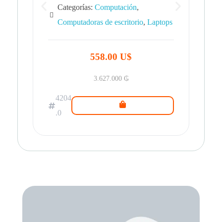
Categorías:
Computación
,
Computadoras de escritorio
,
Laptops
42
.0
558.00 U$
3.627.000
₲
4204
.0