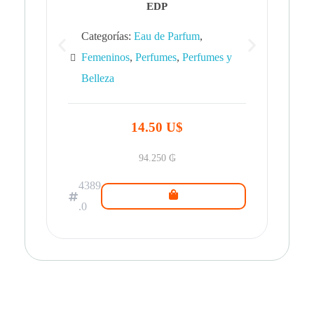
EDP
Categorías:
Eau de Parfum
,
Femeninos
,
Perfumes
,
Perfumes y
Belleza
43
.0
14.50 U$
94.250
₲
4389
.0