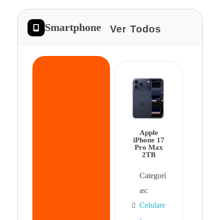
Smartphone
Ver Todos
App
iPhon
Pro 
Apple
Cat
iPhone 17
Pro Max
as:
2TB
Cel
Categorí
s
,
as:
Cel
Celulare
s,
s
,