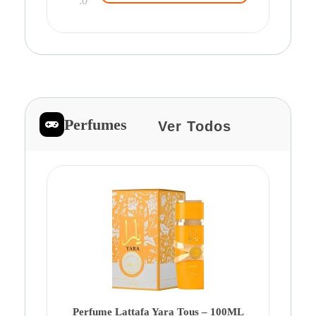
.0
Perfumes
Ver Todos
Pe
Ca
Fe
Be
Perfume Lattafa Yara Tous – 100ML