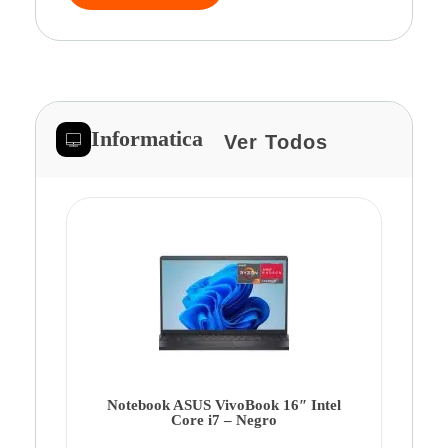
Informatica
Ver Todos
Note
Ca
Co
Notebook ASUS VivoBook 16″ Intel
Core i7 – Negro