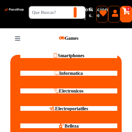
₲
Cotizacion
0
Guaranies
6.500
|
Pesos
Games
Reales
Smartphones
Informatica
Electronicos
Electroportatiles
Belleza