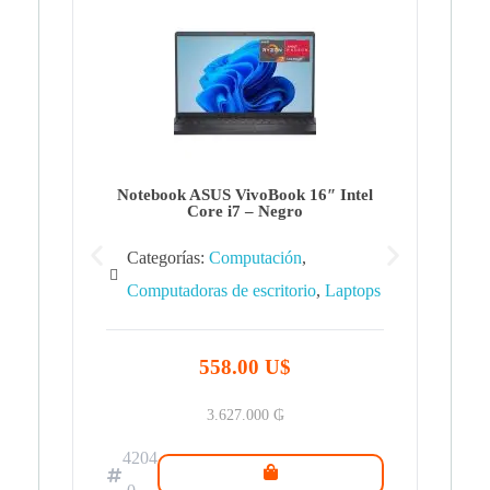
Note
Ca
Co
Notebook ASUS VivoBook 16″ Intel
Core i7 – Negro
Categorías:
Computación
,
Computadoras de escritorio
,
Laptops
42
.0
558.00 U$
3.627.000
₲
4204