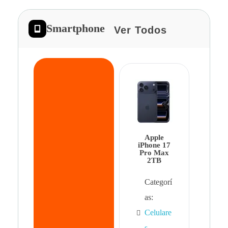
Smartphone
Ver Todos
App
iPhon
Pro 
Apple
Cat
iPhone 17
Pro Max
as:
2TB
Cel
Categorí
s
,
as:
Cel
Celulare
s,
s
,