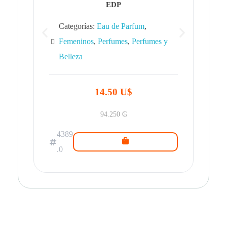
EDP
Categorías:
Eau de Parfum
,
Femeninos
,
Perfumes
,
Perfumes y
Belleza
43
.0
14.50 U$
94.250
₲
4389
.0