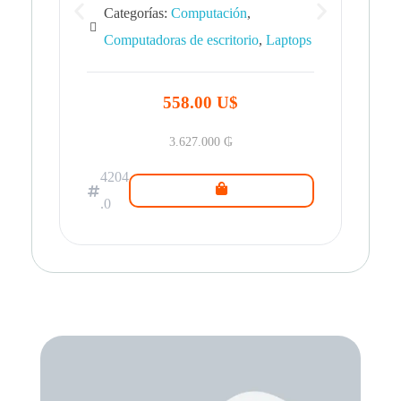
Categorías:
Computación
,
Computadoras de escritorio
,
Laptops
42
.0
558.00 U$
3.627.000
₲
4204
.0