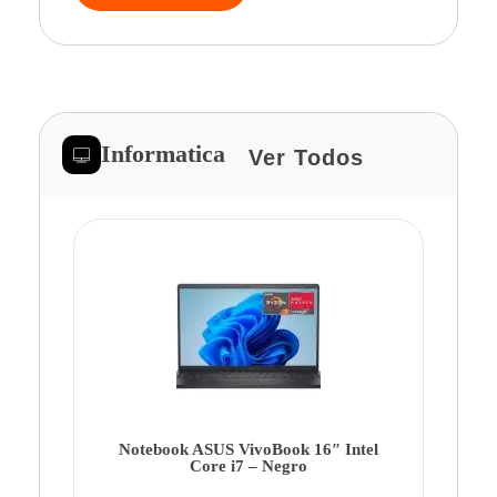
Informatica
Ver Todos
Note
Ca
Co
Notebook ASUS VivoBook 16″ Intel
Core i7 – Negro