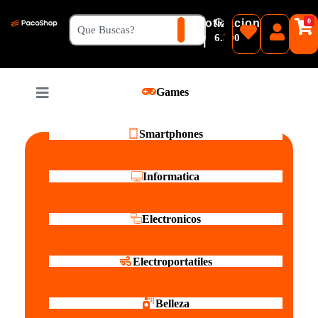
₲
Cotizacion
0
Guaranies
6.500
|
Pesos
Games
Reales
Smartphones
Informatica
Electronicos
Electroportatiles
Belleza