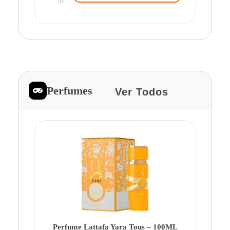
.0
Perfumes
Ver Todos
Pe
Ca
Fe
Be
Perfume Lattafa Yara Tous – 100ML