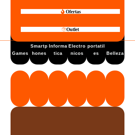
Ofertas
Outlet
Electro
Smartp
Informa
Electro
portatil
Games
hones
tica
nicos
es
Belleza