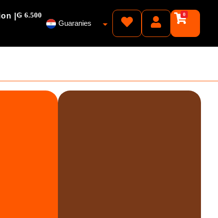
₲ 6.500
ion |
0
Guaranies
Pesos
Reales