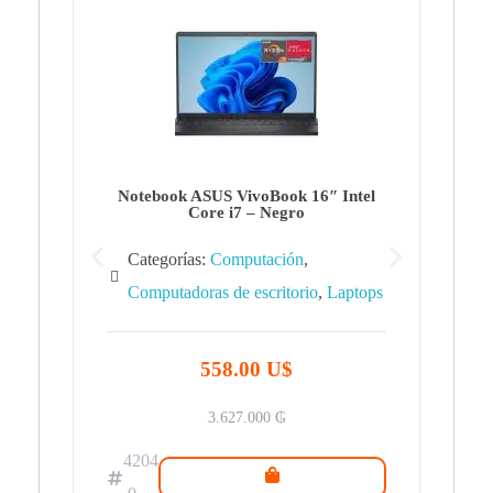
Note
Ca
Co
Notebook ASUS VivoBook 16″ Intel
Core i7 – Negro
Categorías:
Computación
,
Computadoras de escritorio
,
Laptops
42
.0
558.00 U$
3.627.000
₲
4204