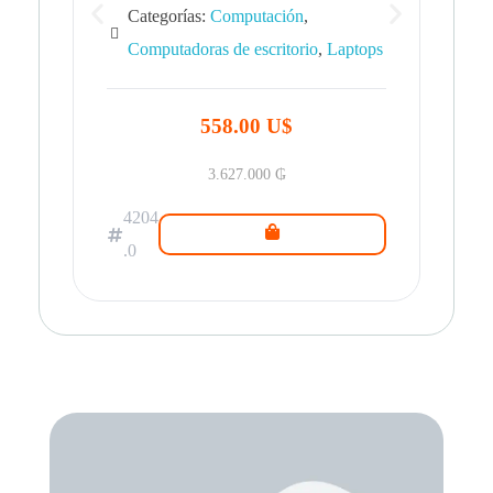
Categorías:
Computación
,
Computadoras de escritorio
,
Laptops
42
.0
558.00 U$
3.627.000
₲
4204
.0