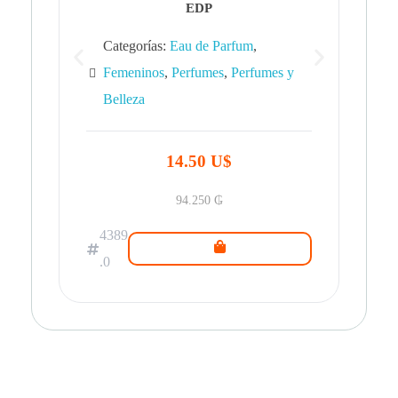
EDP
Categorías:
Eau de Parfum
,
Femeninos
,
Perfumes
,
Perfumes y
Belleza
43
.0
14.50 U$
94.250
₲
4389
.0