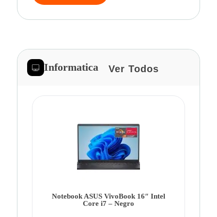
Informatica
Ver Todos
Note
Ca
Co
Notebook ASUS VivoBook 16″ Intel
Core i7 – Negro