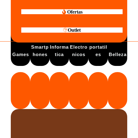
Ofertas
Outlet
Electro
Smartp
Informa
Electro
portatil
Games
hones
tica
nicos
es
Belleza