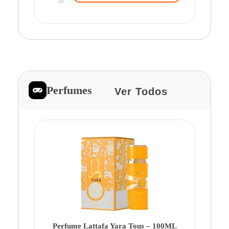
.0
Perfumes
Ver Todos
Pe
Ca
Fe
Be
Perfume Lattafa Yara Tous – 100ML