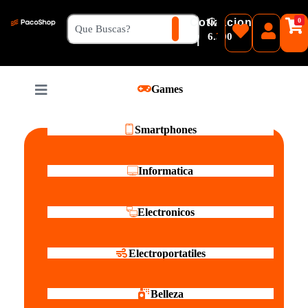
₲
Cotizacion
0
Guaranies
6.500
|
Pesos
Games
Reales
Smartphones
Informatica
Electronicos
Electroportatiles
Belleza