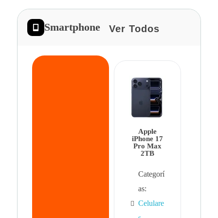
Smartphone
Ver Todos
App
iPhon
Pro 
Apple
Cat
iPhone 17
Pro Max
as:
2TB
Cel
Categorí
s
,
as:
Cel
Celulare
s,
s
,