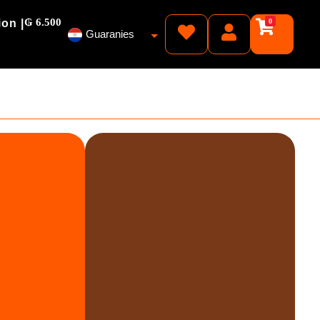
₲ 6.500
ion |
0
Guaranies
Pesos
Reales