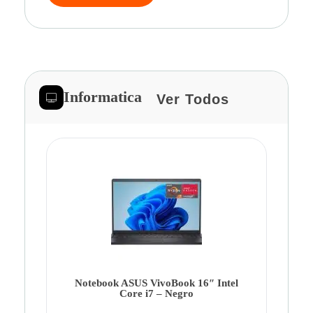
Informatica
Ver Todos
Note
Ca
Co
Notebook ASUS VivoBook 16″ Intel
Core i7 – Negro