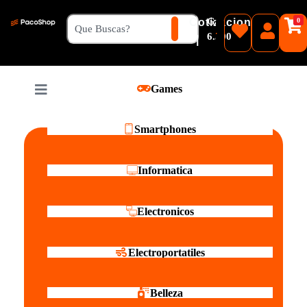
₲
Cotizacion
0
Guaranies
6.500
|
Pesos
Games
Reales
Smartphones
Informatica
Electronicos
Electroportatiles
Belleza