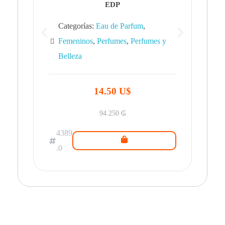
EDP
Categorías:
Eau de Parfum
,
Femeninos
,
Perfumes
,
Perfumes y
Belleza
43
.0
14.50 U$
94.250
₲
4389
.0