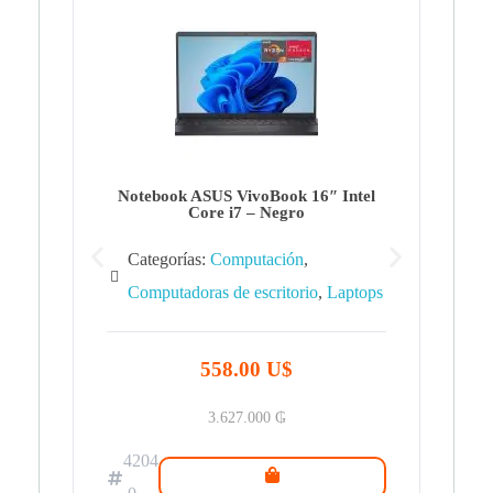
Note
Ca
Co
Notebook ASUS VivoBook 16″ Intel
Core i7 – Negro
Categorías:
Computación
,
Computadoras de escritorio
,
Laptops
42
.0
558.00 U$
3.627.000
₲
4204