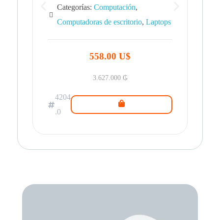
Categorías:
Computación
,
Computadoras de escritorio
,
Laptops
42
.0
558.00 U$
3.627.000
₲
4204
.0