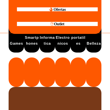
Ofertas
Outlet
Electro
Smartp
Informa
Electro
portatil
Games
hones
tica
nicos
es
Belleza