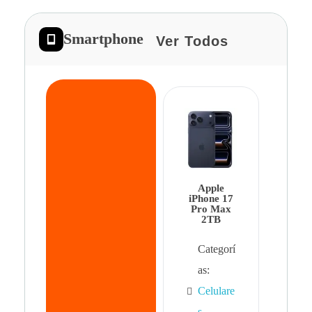
Smartphone
Ver Todos
App
iPhon
Pro 
Apple
Cat
iPhone 17
Pro Max
as:
2TB
Cel
Categorí
s
,
as:
Cel
Celulare
s,
s
,