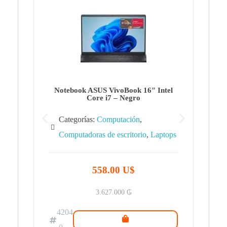
Note
Ca
Co
Notebook ASUS VivoBook 16″ Intel
Core i7 – Negro
Categorías:
Computación
,
Computadoras de escritorio
,
Laptops
42
.0
558.00 U$
3.627.000
₲
4204