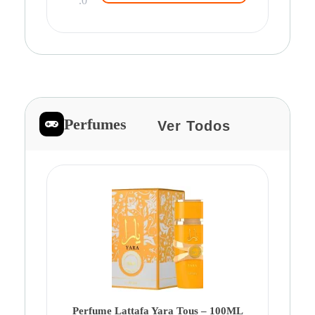
.0
Perfumes
Ver Todos
Pe
Ca
Fe
Be
Perfume Lattafa Yara Tous – 100ML