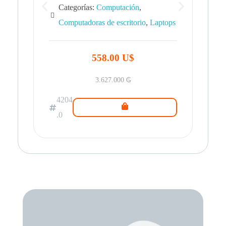
Categorías:
Computación
,
Computadoras de escritorio
,
Laptops
42
.0
558.00 U$
3.627.000
₲
4204
.0