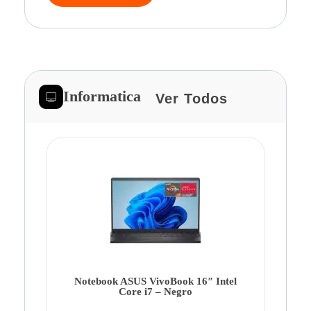
Informatica
Ver Todos
Note
Ca
Co
Notebook ASUS VivoBook 16″ Intel
Core i7 – Negro