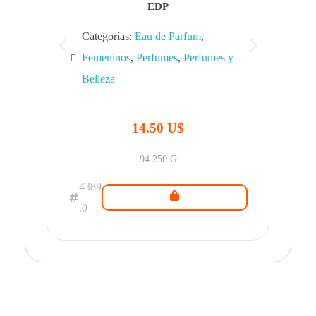
EDP
Categorías:
Eau de Parfum
,
Femeninos
,
Perfumes
,
Perfumes y
Belleza
43
.0
14.50 U$
94.250
₲
4389
.0