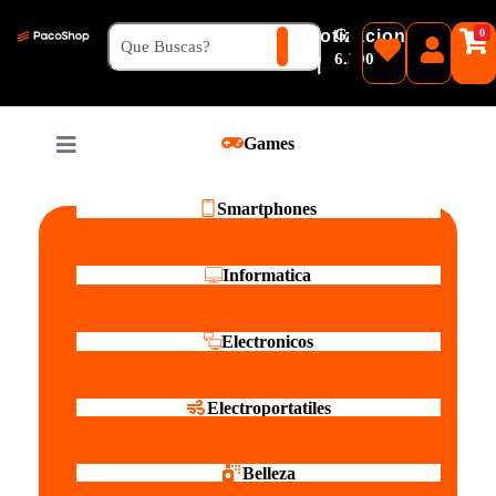
₲
Cotizacion
0
Guaranies
6.500
|
Pesos
Games
Reales
Smartphones
Informatica
Electronicos
Electroportatiles
Belleza