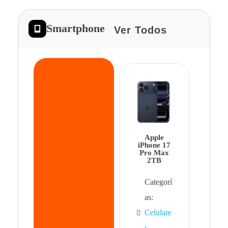
Smartphone
Ver Todos
App
iPhon
Pro 
Apple
Cat
iPhone 17
Pro Max
as:
2TB
Cel
Categorí
s
,
as:
Cel
Celulare
s,
s
,