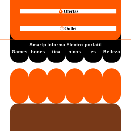
Ofertas
Outlet
Electro
Smartp
Informa
Electro
portatil
Games
hones
tica
nicos
es
Belleza