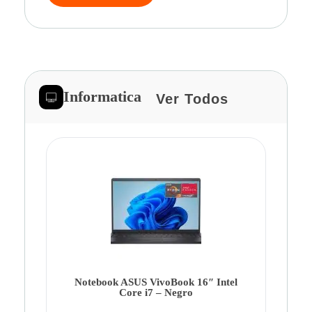
Informatica
Ver Todos
Note
Ca
Co
Notebook ASUS VivoBook 16″ Intel
Core i7 – Negro