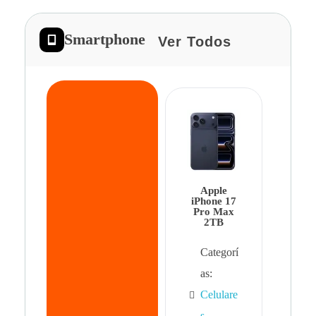
Smartphone
Ver Todos
App
iPhon
Pro 
Apple
Cat
iPhone 17
Pro Max
as:
2TB
Cel
Categorí
s
,
as:
Cel
Celulare
s,
s
,