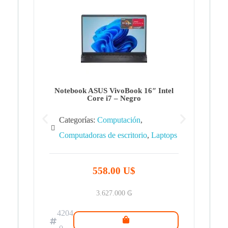
Note
Ca
Co
Notebook ASUS VivoBook 16″ Intel
Core i7 – Negro
Categorías:
Computación
,
Computadoras de escritorio
,
Laptops
42
.0
558.00 U$
3.627.000
₲
4204