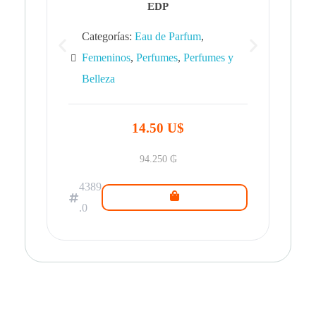
EDP
Categorías:
Eau de Parfum
,
Femeninos
,
Perfumes
,
Perfumes y
Belleza
43
.0
14.50 U$
94.250
₲
4389
.0