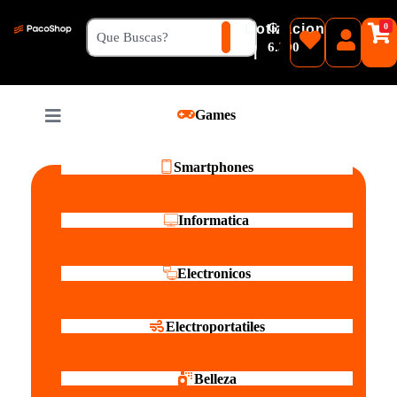
₲
Cotizacion
0
Guaranies
6.500
|
Pesos
Games
Reales
Smartphones
Informatica
Electronicos
Electroportatiles
Belleza