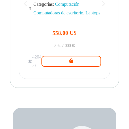
Categorías:
Computación
,
Computadoras de escritorio
,
Laptops
42
.0
558.00 U$
3.627.000
₲
4204
.0