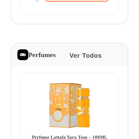
.0
Perfumes
Ver Todos
Pe
Ca
Fe
Be
Perfume Lattafa Yara Tous – 100ML