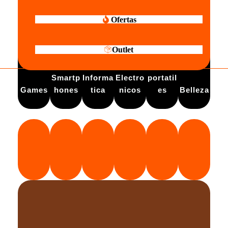
Ofertas
Outlet
Electro
Smartp
Informa
Electro
portatil
Games
hones
tica
nicos
es
Belleza