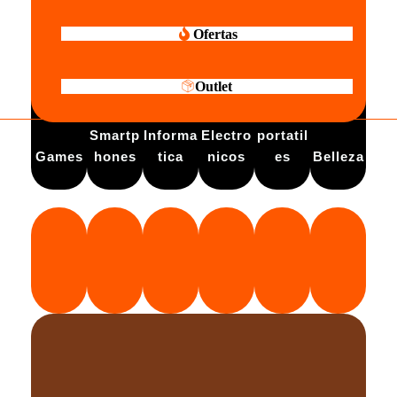
Ofertas
Outlet
Electro
Smartp
Informa
Electro
portatil
Games
hones
tica
nicos
es
Belleza