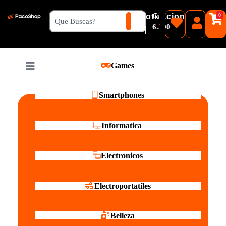
₲
Cotizacion
0
Guaranies
6.500
|
Pesos
Games
Reales
Smartphones
Informatica
Electronicos
Electroportatiles
Belleza