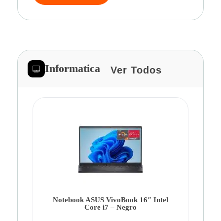
Informatica
Ver Todos
Note
Ca
Co
Notebook ASUS VivoBook 16″ Intel
Core i7 – Negro