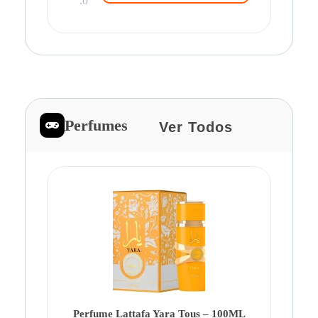
.0
Perfumes
Ver Todos
Pe
Ca
Fe
Be
Perfume Lattafa Yara Tous – 100ML