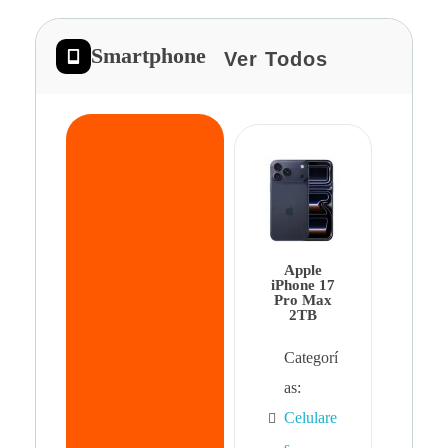
Smartphone
Ver Todos
App
iPhon
Pro 
Apple
Cat
iPhone 17
Pro Max
as:
2TB
Cel
Categorí
s
,
as:
Cel
Celulare
s,
s
,