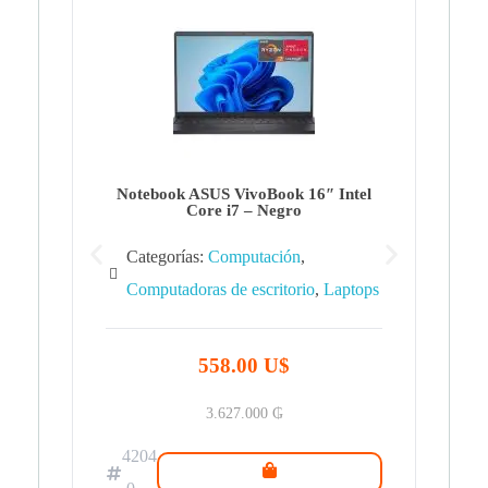
Note
Ca
Co
Notebook ASUS VivoBook 16″ Intel
Core i7 – Negro
Categorías:
Computación
,
Computadoras de escritorio
,
Laptops
42
.0
558.00 U$
3.627.000
₲
4204