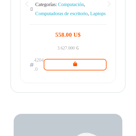
Categorías:
Computación
,
Computadoras de escritorio
,
Laptops
42
.0
558.00 U$
3.627.000
₲
4204
.0