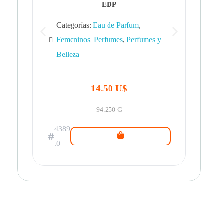
EDP
Categorías:
Eau de Parfum
,
Femeninos
,
Perfumes
,
Perfumes y
Belleza
43
.0
14.50 U$
94.250
₲
4389
.0