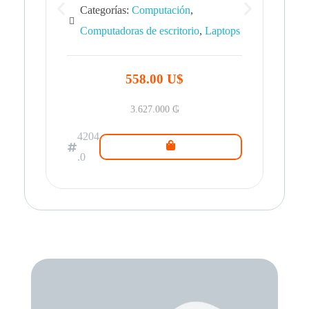
Categorías:
Computación
,
Computadoras de escritorio
,
Laptops
42
.0
558.00 U$
3.627.000
₲
4204
.0