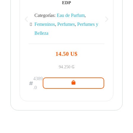
EDP
Categorías:
Eau de Parfum
,
Femeninos
,
Perfumes
,
Perfumes y
Belleza
43
.0
14.50 U$
94.250
₲
4389
.0