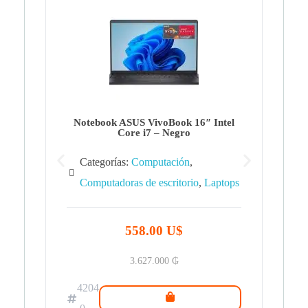
Note
Ca
Co
Notebook ASUS VivoBook 16″ Intel
Core i7 – Negro
Categorías:
Computación
,
Computadoras de escritorio
,
Laptops
42
.0
558.00 U$
3.627.000
₲
4204