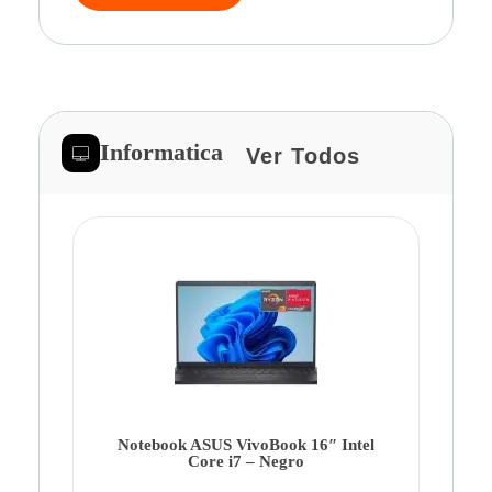
Informatica
Ver Todos
Note
Ca
Co
Notebook ASUS VivoBook 16″ Intel
Core i7 – Negro