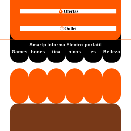
Ofertas
Outlet
Electro
Smartp
Informa
Electro
portatil
Games
hones
tica
nicos
es
Belleza