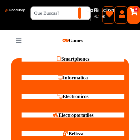
₲
Cotizacion
0
Guaranies
6.500
|
Pesos
Games
Reales
Smartphones
Informatica
Electronicos
Electroportatiles
Belleza