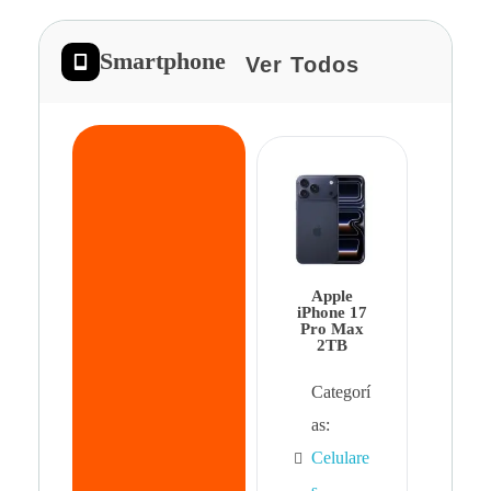
Smartphone
Ver Todos
App
iPhon
Pro 
Apple
Cat
iPhone 17
Pro Max
as:
2TB
Cel
Categorí
s
,
as:
Cel
Celulare
s,
s
,