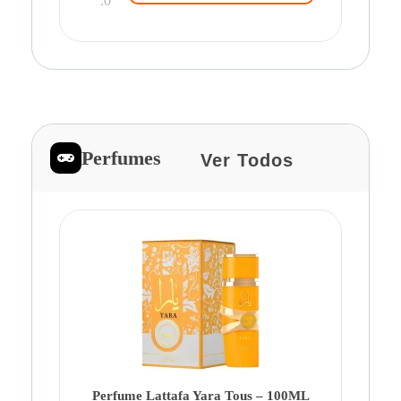
.0
Perfumes
Ver Todos
Pe
Ca
Fe
Be
Perfume Lattafa Yara Tous – 100ML