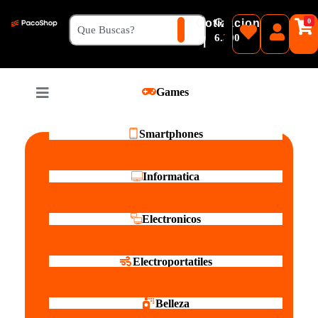
₲
Cotizacion
0
Guaranies
6.500
|
Pesos
Games
Reales
Smartphones
Informatica
Electronicos
Electroportatiles
Belleza