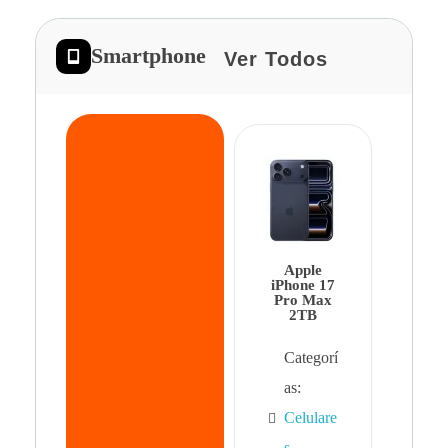
Smartphone
Ver Todos
App
iPhon
Pro 
Apple
Cat
iPhone 17
Pro Max
as:
2TB
Cel
Categorí
s
,
as:
Cel
Celulare
s,
s
,