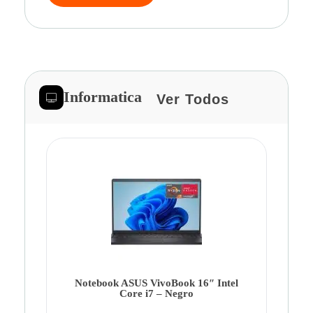
Informatica
Ver Todos
Note
Ca
Co
Notebook ASUS VivoBook 16″ Intel
Core i7 – Negro