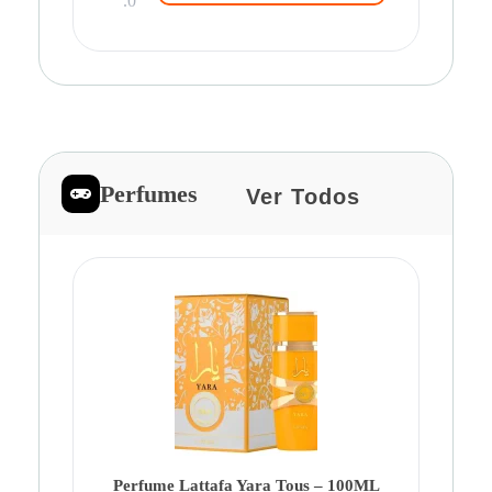
.0
Perfumes
Ver Todos
Pe
Ca
Fe
Be
Perfume Lattafa Yara Tous – 100ML