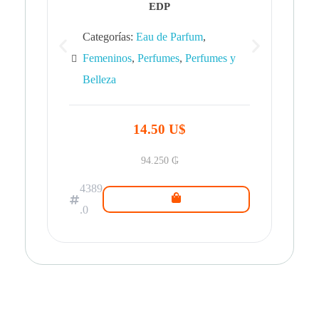
EDP
Categorías:
Eau de Parfum
,
Femeninos
,
Perfumes
,
Perfumes y
Belleza
43
.0
14.50 U$
94.250
₲
4389
.0