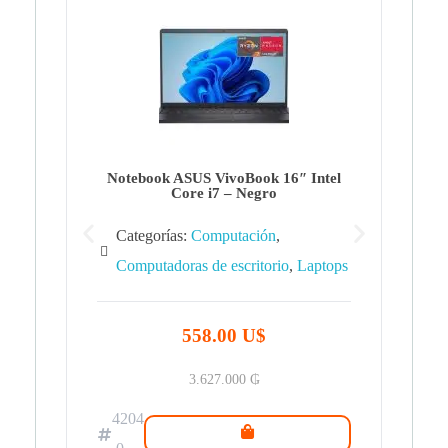
Note
Ca
Co
Notebook ASUS VivoBook 16″ Intel
Core i7 – Negro
Categorías:
Computación
,
Computadoras de escritorio
,
Laptops
42
.0
558.00 U$
3.627.000
₲
4204