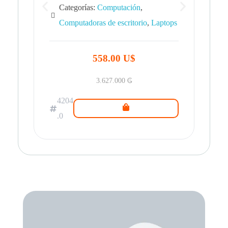
Categorías:
Computación
,
Computadoras de escritorio
,
Laptops
42
.0
558.00 U$
3.627.000
₲
4204
.0