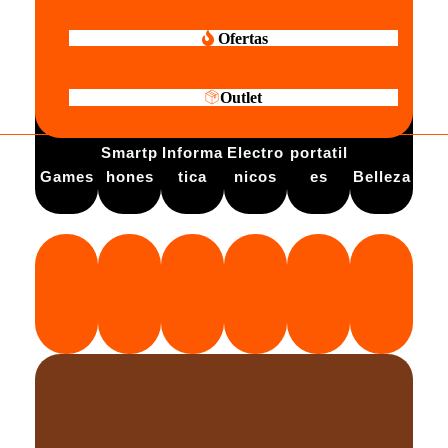
Ofertas
Outlet
Electro
Smartp
Informa
Electro
portatil
Games
hones
tica
nicos
es
Belleza