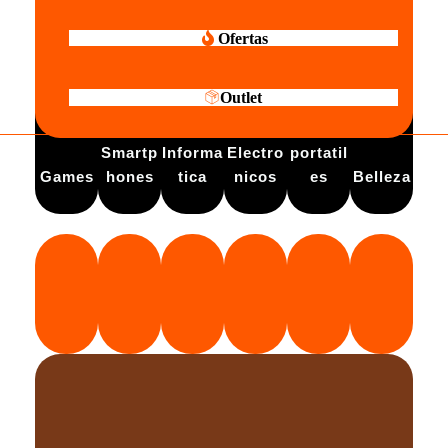
Ofertas
Outlet
Electro
Smartp
Informa
Electro
portatil
Games
hones
tica
nicos
es
Belleza