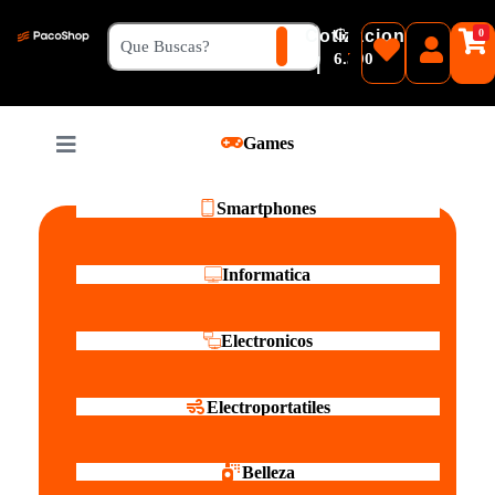
₲
Cotizacion
0
Guaranies
6.500
|
Pesos
Games
Reales
Smartphones
Informatica
Electronicos
Electroportatiles
Belleza