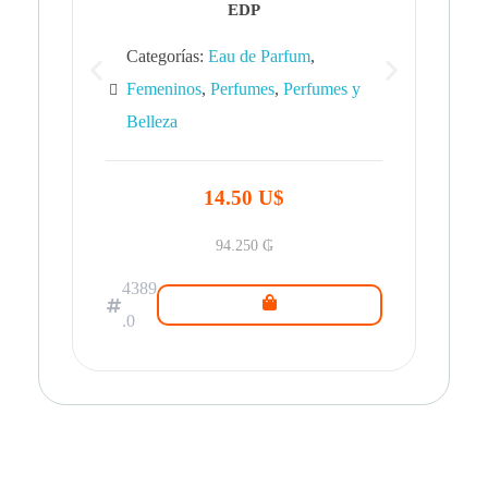
EDP
Categorías:
Eau de Parfum
,
Femeninos
,
Perfumes
,
Perfumes y
Belleza
43
.0
14.50 U$
94.250
₲
4389
.0