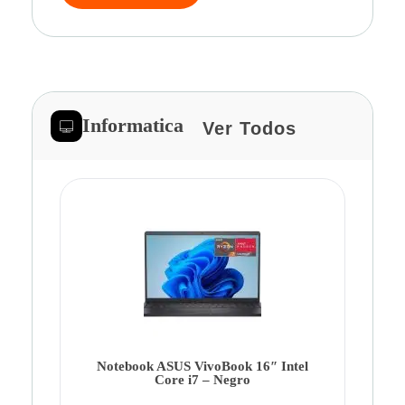
Informatica
Ver Todos
Note
Ca
Co
Notebook ASUS VivoBook 16″ Intel
Core i7 – Negro