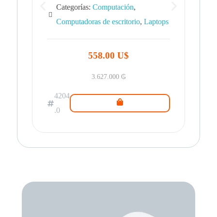
Categorías:
Computación
,
Computadoras de escritorio
,
Laptops
42
.0
558.00 U$
3.627.000
₲
4204
.0