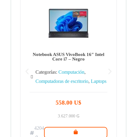
Note
Ca
Co
Notebook ASUS VivoBook 16″ Intel
Core i7 – Negro
Categorías:
Computación
,
Computadoras de escritorio
,
Laptops
42
.0
558.00 U$
3.627.000
₲
4204