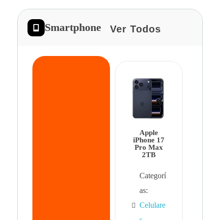
Smartphone
Ver Todos
App
iPhon
Pro 
Apple
Cat
iPhone 17
Pro Max
as:
2TB
Cel
Categorí
s
,
as:
Cel
Celulare
s,
s
,