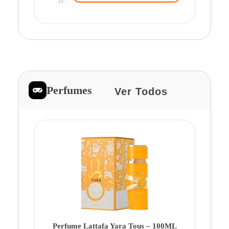
.0
Perfumes
Ver Todos
Pe
Ca
Fe
Be
Perfume Lattafa Yara Tous – 100ML