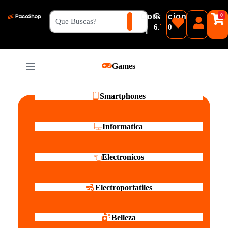
₲
Cotizacion
0
Guaranies
6.500
|
Pesos
Games
Reales
Smartphones
Informatica
Electronicos
Electroportatiles
Belleza