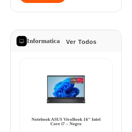
Informatica
Ver Todos
Note
Ca
Co
Notebook ASUS VivoBook 16″ Intel
Core i7 – Negro