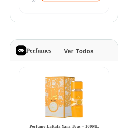
.0
Perfumes
Ver Todos
Pe
Ca
Fe
Be
Perfume Lattafa Yara Tous – 100ML