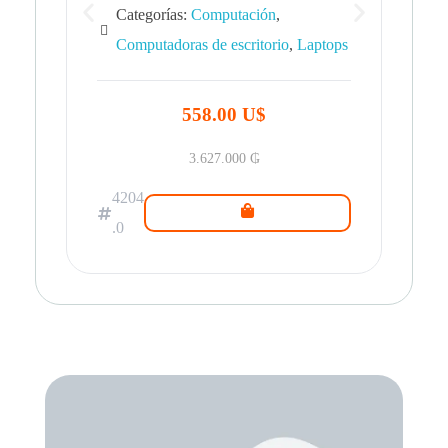
Categorías:
Computación
,
Computadoras de escritorio
,
Laptops
42
.0
558.00 U$
3.627.000
₲
4204
.0