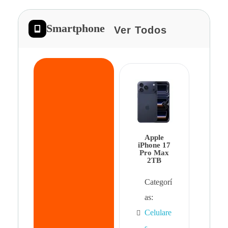
Smartphone
Ver Todos
App
iPhon
Pro 
Apple
Cat
iPhone 17
Pro Max
as:
2TB
Cel
Categorí
s
,
as:
Cel
Celulare
s,
s
,