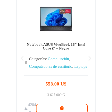
Note
Ca
Co
Notebook ASUS VivoBook 16″ Intel
Core i7 – Negro
Categorías:
Computación
,
Computadoras de escritorio
,
Laptops
42
.0
558.00 U$
3.627.000
₲
4204