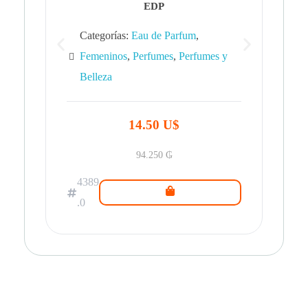
EDP
Categorías:
Eau de Parfum
,
Femeninos
,
Perfumes
,
Perfumes y
Belleza
43
.0
14.50 U$
94.250
₲
4389
.0