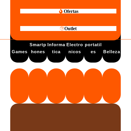
Ofertas
Outlet
Electro
Smartp
Informa
Electro
portatil
Games
hones
tica
nicos
es
Belleza